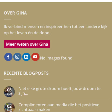
OVER GINA
Ik verbind mensen en inspireer hen tot een andere kijk
op het leven én de dood.
Meer weten over Gina
No images found.
RECENTE BLOGPOSTS
Niet elke grote droom hoeft jouw droom te
06
zijn…
aug
Geen
reacties
Complimenten aan media die het positieve
op
02
Niet
zichtbaar maken
aug
elke