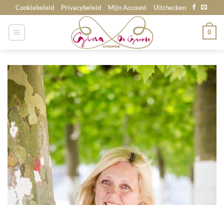
Skip
Cookiebeleid
Privacybeleid
Mijn Account
Uitchecken
to
content
0