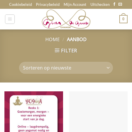
Skip
Cookiebeleid
Privacybeleid
Mijn Account
Uitchecken
to
content
0
HOME
/
AANBOD
FILTER