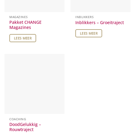
MAGAZINES
INBLIKKERS
Pakket CHANGE
Inblikkers – Groeitraject
Magazines
LEES MEER
LEES MEER
COACHING
DoodGelukkig –
Rouwtraject