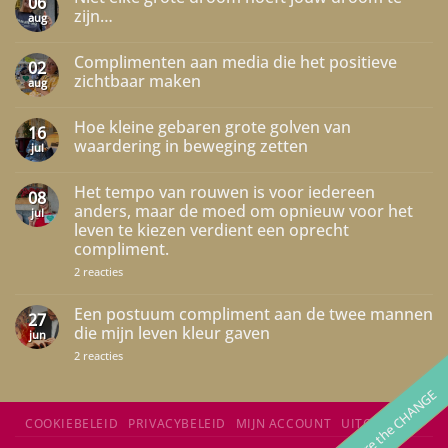
06
zijn…
aug
Geen
reacties
Complimenten aan media die het positieve
op
02
Niet
zichtbaar maken
aug
elke
grote
Geen
droom
reacties
Hoe kleine gebaren grote golven van
hoeft
op
16
jouw
Complimenten
waardering in beweging zetten
jul
droom
aan
te
media
Geen
zijn…
die
reacties
Het tempo van rouwen is voor iedereen
het
op
08
positieve
Hoe
anders, maar de moed om opnieuw voor het
jul
zichtbaar
kleine
leven te kiezen verdient een oprecht
maken
gebaren
grote
compliment.
golven
van
op
2 reacties
waardering
Het
in
tempo
beweging
van
Een postuum compliment aan de twee mannen
27
zetten
rouwen
die mijn leven kleur gaven
jun
is
voor
op
2 reacties
iedereen
Een
anders,
postuum
maar
We are the CHANGE
compliment
de
aan
moed
de
COOKIEBELEID
PRIVACYBELEID
MIJN ACCOUNT
UITCHECKEN
om
twee
opnieuw
mannen