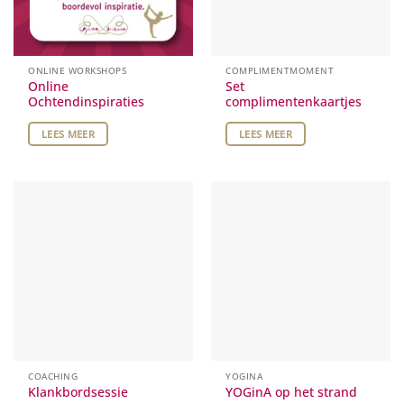
ONLINE WORKSHOPS
COMPLIMENTMOMENT
Online
Set
Ochtendinspiraties
complimentenkaartjes
LEES MEER
LEES MEER
COACHING
YOGINA
Klankbordsessie
YOGinA op het strand