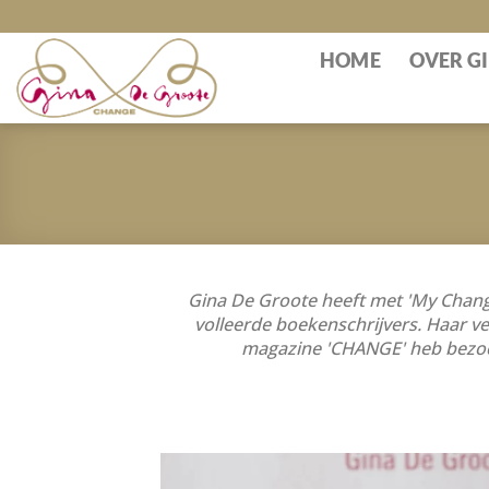
Skip
to
HOME
OVER G
content
Gina De Groote heeft met 'My Change
volleerde boekenschrijvers. Haar ve
magazine 'CHANGE' heb bezocht