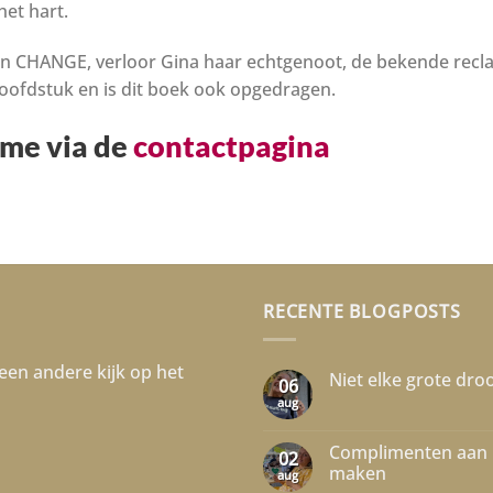
et hart.
g van CHANGE, verloor Gina haar echtgenoot, de bekende r
 hoofdstuk en is dit boek ook opgedragen.
 me via de
contactpagina
RECENTE BLOGPOSTS
een andere kijk op het
Niet elke grote dr
06
aug
Geen
reacties
op
Niet
Complimenten aan m
02
elke
maken
grote
aug
droom