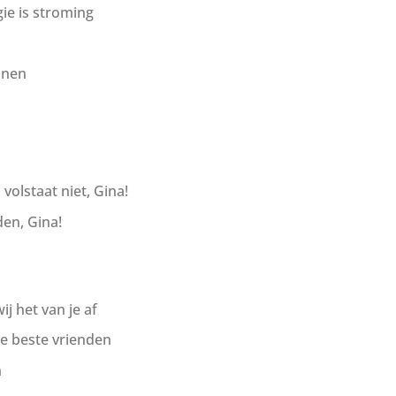
rgie is stroming
nnen
 volstaat niet, Gina!
den, Gina!
ij het van je af
e beste vrienden
n