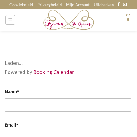
Skip
Cookiebeleid
Privacybeleid
Mijn Account
Uitchecken
to
content
0
Laden...
Powered by
Booking Calendar
Naam*
Email*