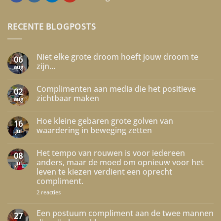
RECENTE BLOGPOSTS
Niet elke grote droom hoeft jouw droom te
06
zijn…
aug
Geen
reacties
Complimenten aan media die het positieve
op
02
Niet
zichtbaar maken
aug
elke
grote
Geen
droom
reacties
Hoe kleine gebaren grote golven van
hoeft
op
16
jouw
Complimenten
waardering in beweging zetten
jul
droom
aan
te
media
Geen
zijn…
die
reacties
Het tempo van rouwen is voor iedereen
het
op
08
positieve
Hoe
anders, maar de moed om opnieuw voor het
jul
zichtbaar
kleine
leven te kiezen verdient een oprecht
maken
gebaren
grote
compliment.
golven
van
op
2 reacties
waardering
Het
in
tempo
beweging
van
Een postuum compliment aan de twee mannen
27
zetten
rouwen