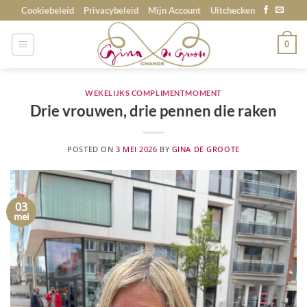
Skip
Cookiebeleid
Privacybeleid
Mijn Account
Uitchecken
to
content
0
WEKELIJKS COMPLIMENTMOMENT
Drie vrouwen, drie pennen die raken
POSTED ON
3 MEI 2026
BY
GINA DE GROOTE
03
mei