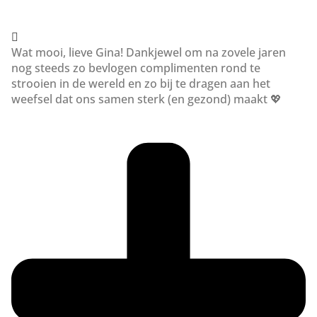
Wat mooi, lieve Gina! Dankjewel om na zovele jaren
nog steeds zo bevlogen complimenten rond te
strooien in de wereld en zo bij te dragen aan het
weefsel dat ons samen sterk (en gezond) maakt 💖