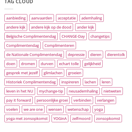
TAG CLOUD
aanbieding
aanvaarden
acceptatie
ademhaling
andere kijk
andere kijk op de dood
ander kijk
Belgische Complimentendag
CHANGE-Day
changetips
Complimentendag
Complimenteren
de Nationale Complimentendag
depressie
dieren
dierentolk
doen
dromen
durven
echart tolle
gelijkheid
gesprek met jezelf
glimlachen
groeien
Historiek Complimentendag
inspireren
lachen
leren
leven in het NU
mychange-tip
neusademhaling
nietweten
pay it forward
persoonlijke groei
verbinden
verlangen
voelen
we are one
wensen
wetenschap
yoga
yoga met zonsopkomst
YOGinA
zelfmoord
zonsopkomst