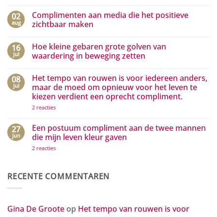
Geen
reacties
Complimenten aan media die het positieve
02
op
Niet
aug
zichtbaar maken
elke
grote
Geen
droom
reacties
Hoe kleine gebaren grote golven van
16
hoeft
op
jouw
Complimenten
jul
waardering in beweging zetten
droom
aan
te
media
Geen
zijn…
die
reacties
Het tempo van rouwen is voor iedereen anders,
08
het
op
positieve
Hoe
jul
maar de moed om opnieuw voor het leven te
zichtbaar
kleine
kiezen verdient een oprecht compliment.
maken
gebaren
grote
op
2 reacties
golven
Het
van
tempo
waardering
van
Een postuum compliment aan de twee mannen
27
in
rouwen
beweging
jun
die mijn leven kleur gaven
is
zetten
voor
op
2 reacties
iedereen
Een
anders,
postuum
maar
compliment
de
aan
RECENTE COMMENTAREN
moed
de
om
twee
opnieuw
mannen
voor
die
het
mijn
Gina De Groote
op
Het tempo van rouwen is voor
leven
leven
te
kleur