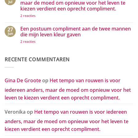
positieve
Hoe
jul
maar de moed om opnieuw voor het leven te
zichtbaar
kleine
kiezen verdient een oprecht compliment.
maken
gebaren
grote
op
2 reacties
golven
Het
van
tempo
waardering
van
Een postuum compliment aan de twee mannen
27
in
rouwen
beweging
jun
die mijn leven kleur gaven
is
zetten
voor
op
2 reacties
iedereen
Een
anders,
postuum
maar
compliment
de
aan
RECENTE COMMENTAREN
moed
de
om
twee
opnieuw
mannen
voor
die
het
mijn
Gina De Groote
op
Het tempo van rouwen is voor
leven
leven
te
kleur
kiezen
iedereen anders, maar de moed om opnieuw voor het
gaven
verdient
een
leven te kiezen verdient een oprecht compliment.
oprecht
compliment.
Veronika
op
Het tempo van rouwen is voor iedereen
anders, maar de moed om opnieuw voor het leven te
kiezen verdient een oprecht compliment.