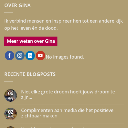
OVER GINA
Ik verbind mensen en inspireer hen tot een andere kijk
op het leven én de dood.
Meer weten over Gina
No images found.
RECENTE BLOGPOSTS
Niet elke grote droom hoeft jouw droom te
06
zijn…
aug
Geen
reacties
Complimenten aan media die het positieve
op
02
Niet
zichtbaar maken
aug
elke
grote
Geen
droom
reacties