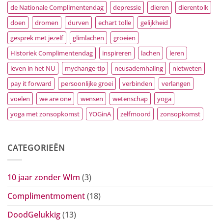
de Nationale Complimentendag
depressie
dieren
dierentolk
doen
dromen
durven
echart tolle
gelijkheid
gesprek met jezelf
glimlachen
groeien
Historiek Complimentendag
inspireren
lachen
leren
leven in het NU
mychange-tip
neusademhaling
nietweten
pay it forward
persoonlijke groei
verbinden
verlangen
voelen
we are one
wensen
wetenschap
yoga
yoga met zonsopkomst
YOGinA
zelfmoord
zonsopkomst
CATEGORIEËN
10 jaar zonder WIm
(3)
Complimentmoment
(18)
DoodGelukkig
(13)