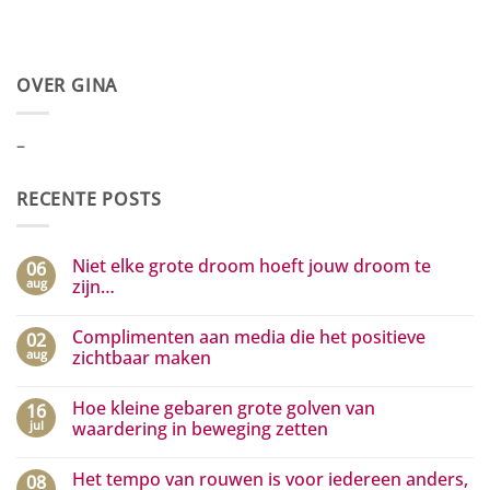
OVER GINA
–
RECENTE POSTS
Niet elke grote droom hoeft jouw droom te
06
aug
zijn…
Geen
reacties
Complimenten aan media die het positieve
02
op
Niet
aug
zichtbaar maken
elke
grote
Geen
droom
reacties
Hoe kleine gebaren grote golven van
16
hoeft
op
jouw
Complimenten
jul
waardering in beweging zetten
droom
aan
te
media
Geen
zijn…
die
reacties
Het tempo van rouwen is voor iedereen anders,
08
het
op