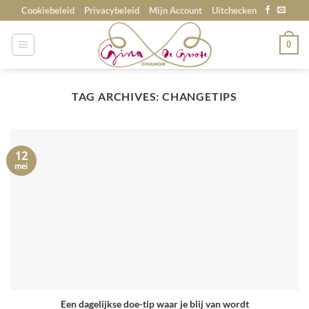
Skip
Cookiebeleid
Privacybeleid
Mijn Account
Uitchecken
to
content
0
TAG ARCHIVES:
CHANGETIPS
12
mei
Een dagelijkse doe-tip waar je blij van wordt