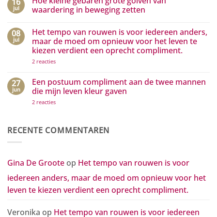
Hoe kleine gebaren grote golven van
16
hoeft
op
jouw
Complimenten
jul
waardering in beweging zetten
droom
aan
te
media
Geen
zijn…
die
reacties
Het tempo van rouwen is voor iedereen anders,
08
het
op
positieve
Hoe
jul
maar de moed om opnieuw voor het leven te
zichtbaar
kleine
kiezen verdient een oprecht compliment.
maken
gebaren
grote
op
2 reacties
golven
Het
van
tempo
waardering
van
Een postuum compliment aan de twee mannen
27
in
rouwen
beweging
jun
die mijn leven kleur gaven
is
zetten
voor
op
2 reacties
iedereen
Een
anders,
postuum
maar
compliment
de
aan
RECENTE COMMENTAREN
moed
de
om
twee
opnieuw
mannen
voor
die
het
mijn
Gina De Groote
op
Het tempo van rouwen is voor
leven
leven
te
kleur
kiezen
iedereen anders, maar de moed om opnieuw voor het
gaven
verdient
een
leven te kiezen verdient een oprecht compliment.
oprecht
compliment.
Veronika
op
Het tempo van rouwen is voor iedereen