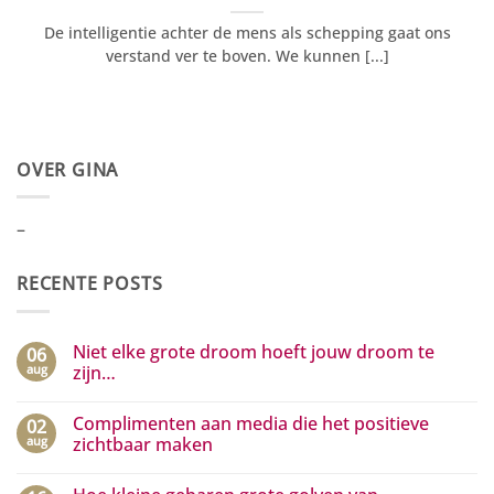
De intelligentie achter de mens als schepping gaat ons
verstand ver te boven. We kunnen [...]
OVER GINA
–
RECENTE POSTS
Niet elke grote droom hoeft jouw droom te
06
aug
zijn…
Geen
reacties
Complimenten aan media die het positieve
02
op
Niet
aug
zichtbaar maken
elke
grote
Geen
droom
reacties