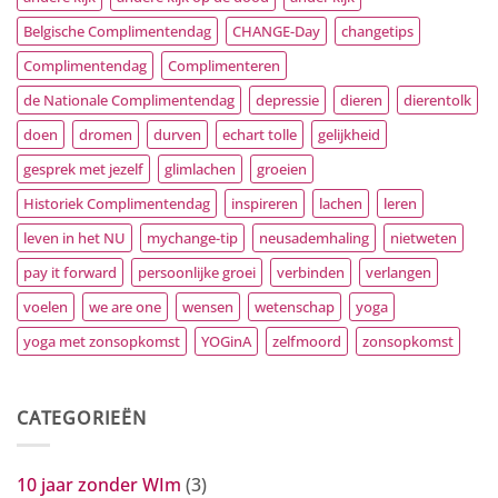
Belgische Complimentendag
CHANGE-Day
changetips
Complimentendag
Complimenteren
de Nationale Complimentendag
depressie
dieren
dierentolk
doen
dromen
durven
echart tolle
gelijkheid
gesprek met jezelf
glimlachen
groeien
Historiek Complimentendag
inspireren
lachen
leren
leven in het NU
mychange-tip
neusademhaling
nietweten
pay it forward
persoonlijke groei
verbinden
verlangen
voelen
we are one
wensen
wetenschap
yoga
yoga met zonsopkomst
YOGinA
zelfmoord
zonsopkomst
CATEGORIEËN
10 jaar zonder WIm
(3)