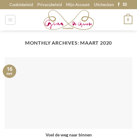
Skip
Cookiebeleid
Privacybeleid
Mijn Account
Uitchecken
to
content
0
MONTHLY ARCHIVES:
MAART 2020
16
mrt
Voel de weg naar binnen