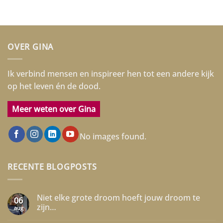
OVER GINA
Ik verbind mensen en inspireer hen tot een andere kijk
op het leven én de dood.
Meer weten over Gina
No images found.
RECENTE BLOGPOSTS
Niet elke grote droom hoeft jouw droom te
06
zijn…
aug
Geen