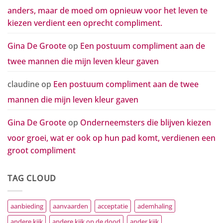
anders, maar de moed om opnieuw voor het leven te
kiezen verdient een oprecht compliment.
Gina De Groote
op
Een postuum compliment aan de
twee mannen die mijn leven kleur gaven
claudine
op
Een postuum compliment aan de twee
mannen die mijn leven kleur gaven
Gina De Groote
op
Onderneemsters die blijven kiezen
voor groei, wat er ook op hun pad komt, verdienen een
groot compliment
TAG CLOUD
aanbieding
aanvaarden
acceptatie
ademhaling
andere kijk
andere kijk op de dood
ander kijk