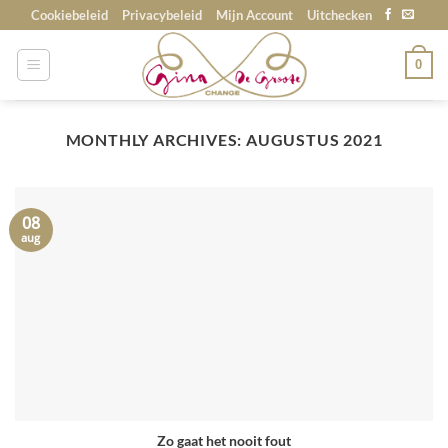
Skip
Cookiebeleid
Privacybeleid
Mijn Account
Uitchecken
to
content
0
MONTHLY ARCHIVES:
AUGUSTUS 2021
08
aug
Zo gaat het nooit fout