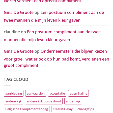
kiezen verdient een oprecht compliment.
Gina De Groote
op
Een postuum compliment aan de
twee mannen die mijn leven kleur gaven
claudine
op
Een postuum compliment aan de twee
mannen die mijn leven kleur gaven
Gina De Groote
op
Onderneemsters die blijven kiezen
voor groei, wat er ook op hun pad komt, verdienen een
groot compliment
TAG CLOUD
aanbieding
aanvaarden
acceptatie
ademhaling
andere kijk
andere kijk op de dood
ander kijk
Belgische Complimentendag
CHANGE-Day
changetips