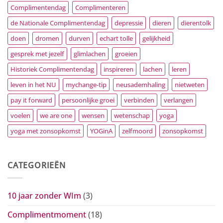
Complimentendag
Complimenteren
de Nationale Complimentendag
depressie
dieren
dierentolk
doen
dromen
durven
echart tolle
gelijkheid
gesprek met jezelf
glimlachen
groeien
Historiek Complimentendag
inspireren
lachen
leren
leven in het NU
mychange-tip
neusademhaling
nietweten
pay it forward
persoonlijke groei
verbinden
verlangen
voelen
we are one
wensen
wetenschap
yoga
yoga met zonsopkomst
YOGinA
zelfmoord
zonsopkomst
CATEGORIEËN
10 jaar zonder WIm
(3)
Complimentmoment
(18)