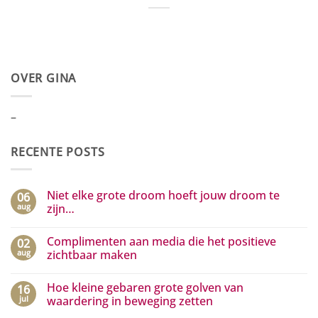
OVER GINA
–
RECENTE POSTS
Niet elke grote droom hoeft jouw droom te
06
aug
zijn…
Geen
reacties
Complimenten aan media die het positieve
02
op
Niet
aug
zichtbaar maken
elke
grote
Geen
droom
reacties
Hoe kleine gebaren grote golven van
16
hoeft
op
jouw
Complimenten
jul
waardering in beweging zetten
droom
aan
te
media
Geen