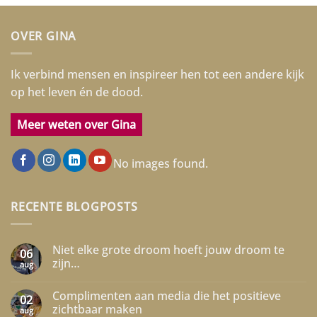
OVER GINA
Ik verbind mensen en inspireer hen tot een andere kijk
op het leven én de dood.
Meer weten over Gina
No images found.
RECENTE BLOGPOSTS
Niet elke grote droom hoeft jouw droom te
06
zijn…
aug
Geen
reacties
Complimenten aan media die het positieve
op
02
Niet
zichtbaar maken
aug
elke