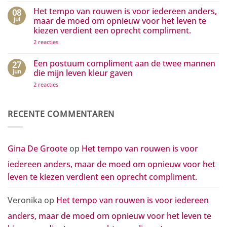
zijn…
die
reacties
Het tempo van rouwen is voor iedereen anders,
08
het
op
positieve
Hoe
jul
maar de moed om opnieuw voor het leven te
zichtbaar
kleine
kiezen verdient een oprecht compliment.
maken
gebaren
grote
op
2 reacties
golven
Het
van
tempo
waardering
van
Een postuum compliment aan de twee mannen
27
in
rouwen
beweging
jun
die mijn leven kleur gaven
is
zetten
voor
op
2 reacties
iedereen
Een
anders,
postuum
maar
compliment
de
aan
RECENTE COMMENTAREN
moed
de
om
twee
opnieuw
mannen
voor
die
het
mijn
Gina De Groote
op
Het tempo van rouwen is voor
leven
leven
te
kleur
kiezen
iedereen anders, maar de moed om opnieuw voor het
gaven
verdient
een
leven te kiezen verdient een oprecht compliment.
oprecht
compliment.
Veronika
op
Het tempo van rouwen is voor iedereen
anders, maar de moed om opnieuw voor het leven te