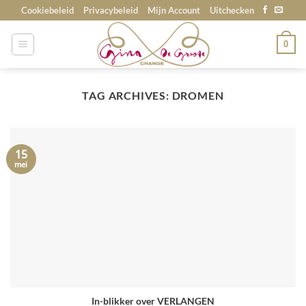
Skip
Cookiebeleid
Privacybeleid
Mijn Account
Uitchecken
to
content
0
TAG ARCHIVES:
DROMEN
15
mei
In-blikker over VERLANGEN