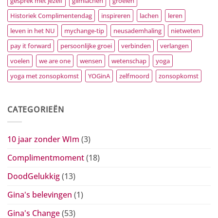
gesprek met jezelf
glimlachen
groeien
Historiek Complimentendag
inspireren
lachen
leren
leven in het NU
mychange-tip
neusademhaling
nietweten
pay it forward
persoonlijke groei
verbinden
verlangen
voelen
we are one
wensen
wetenschap
yoga
yoga met zonsopkomst
YOGinA
zelfmoord
zonsopkomst
CATEGORIEËN
10 jaar zonder WIm
(3)
Complimentmoment
(18)
DoodGelukkig
(13)
Gina's belevingen
(1)
Gina's Change
(53)