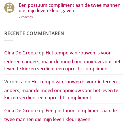
tempo
waardering
van
Een postuum compliment aan de twee mannen
27
in
rouwen
beweging
jun
die mijn leven kleur gaven
is
zetten
voor
op
2 reacties
iedereen
Een
anders,
postuum
maar
compliment
de
aan
RECENTE COMMENTAREN
moed
de
om
twee
opnieuw
mannen
voor
die
het
mijn
Gina De Groote
op
Het tempo van rouwen is voor
leven
leven
te
kleur
kiezen
iedereen anders, maar de moed om opnieuw voor het
gaven
verdient
een
leven te kiezen verdient een oprecht compliment.
oprecht
compliment.
Veronika
op
Het tempo van rouwen is voor iedereen
anders, maar de moed om opnieuw voor het leven te
kiezen verdient een oprecht compliment.
Gina De Groote
op
Een postuum compliment aan de
twee mannen die mijn leven kleur gaven