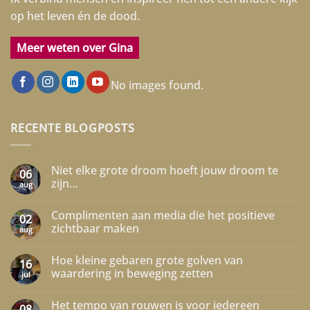
op het leven én de dood.
Meer weten over Gina
No images found.
RECENTE BLOGPOSTS
Niet elke grote droom hoeft jouw droom te
06
zijn…
aug
Geen
reacties
Complimenten aan media die het positieve
op
02
Niet
zichtbaar maken
aug
elke
grote
Geen
droom
reacties
Hoe kleine gebaren grote golven van
hoeft
op
16
jouw
Complimenten
waardering in beweging zetten
jul
droom
aan
te
media
Geen
zijn…
die
reacties
Het tempo van rouwen is voor iedereen
het
op
08