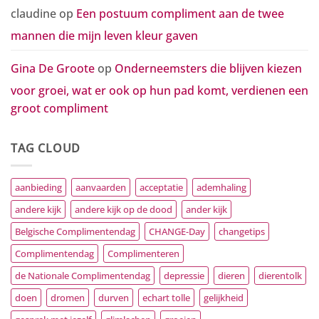
claudine
op
Een postuum compliment aan de twee
mannen die mijn leven kleur gaven
Gina De Groote
op
Onderneemsters die blijven kiezen
voor groei, wat er ook op hun pad komt, verdienen een
groot compliment
TAG CLOUD
aanbieding
aanvaarden
acceptatie
ademhaling
andere kijk
andere kijk op de dood
ander kijk
Belgische Complimentendag
CHANGE-Day
changetips
Complimentendag
Complimenteren
de Nationale Complimentendag
depressie
dieren
dierentolk
doen
dromen
durven
echart tolle
gelijkheid