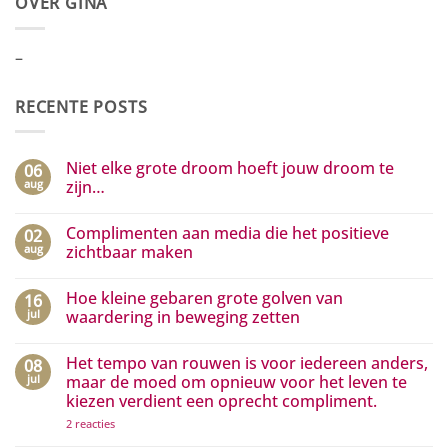
OVER GINA
–
RECENTE POSTS
Niet elke grote droom hoeft jouw droom te
06
aug
zijn…
Geen
reacties
Complimenten aan media die het positieve
02
op
Niet
aug
zichtbaar maken
elke
grote
Geen
droom
reacties
Hoe kleine gebaren grote golven van
16
hoeft
op
jouw
Complimenten
jul
waardering in beweging zetten
droom
aan
te
media
Geen
zijn…
die
reacties
Het tempo van rouwen is voor iedereen anders,
08
het
op
positieve
Hoe
jul
maar de moed om opnieuw voor het leven te
zichtbaar
kleine
kiezen verdient een oprecht compliment.
maken
gebaren
grote
op
2 reacties
golven
Het
van