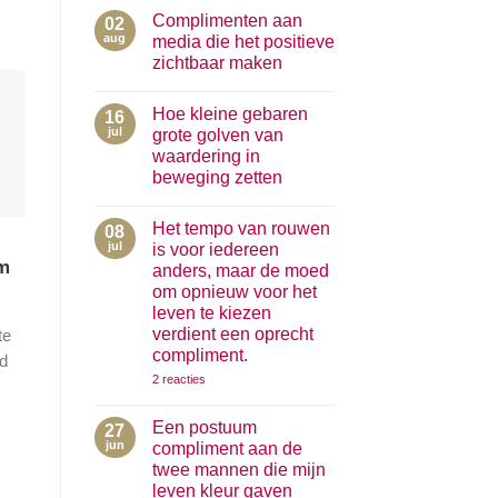
reacties
Complimenten aan
02
op
Niet
aug
media die het positieve
elke
zichtbaar maken
grote
droom
Geen
hoeft
reacties
jouw
Hoe kleine gebaren
16
op
droom
Complimenten
jul
grote golven van
te
aan
zijn…
waardering in
media
die
beweging zetten
het
positieve
Geen
zichtbaar
reacties
Het tempo van rouwen
08
op
maken
Hoe
jul
is voor iedereen
kleine
m
anders, maar de moed
gebaren
grote
om opnieuw voor het
golven
leven te kiezen
van
waardering
verdient een oprecht
te
in
compliment.
beweging
gd
zetten
op
2 reacties
Het
tempo
van
Een postuum
27
rouwen
jun
compliment aan de
is
voor
twee mannen die mijn
iedereen
leven kleur gaven
anders,