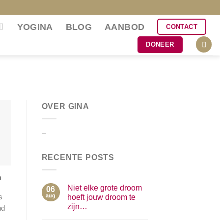
YOGINA
BLOG
AANBOD
CONTACT
DONEER
OVER GINA
–
RECENTE POSTS
n
Niet elke grote droom
06
aug
hoeft jouw droom te
s
zijn…
nd
Geen