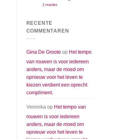
maar
op
2 reacties
de
Een
moed
postuum
om
compliment
opnieuw
aan
RECENTE
voor
de
het
twee
COMMENTAREN
leven
mannen
te
die
kiezen
mijn
verdient
leven
een
kleur
Gina De Groote
op
Het tempo
oprecht
gaven
compliment.
van rouwen is voor iedereen
anders, maar de moed om
opnieuw voor het leven te
kiezen verdient een oprecht
compliment.
Veronika
op
Het tempo van
rouwen is voor iedereen
anders, maar de moed om
opnieuw voor het leven te