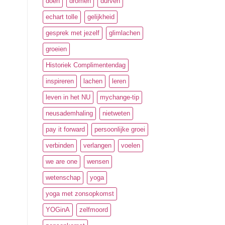
doen
dromen
durven
echart tolle
gelijkheid
gesprek met jezelf
glimlachen
groeien
Historiek Complimentendag
inspireren
lachen
leren
leven in het NU
mychange-tip
neusademhaling
nietweten
pay it forward
persoonlijke groei
verbinden
verlangen
voelen
we are one
wensen
wetenschap
yoga
yoga met zonsopkomst
YOGinA
zelfmoord