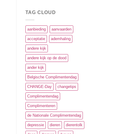
TAG CLOUD
aanbieding
aanvaarden
acceptatie
ademhaling
andere kijk
andere kijk op de dood
ander kijk
Belgische Complimentendag
CHANGE-Day
changetips
Complimentendag
Complimenteren
de Nationale Complimentendag
depressie
dieren
dierentolk