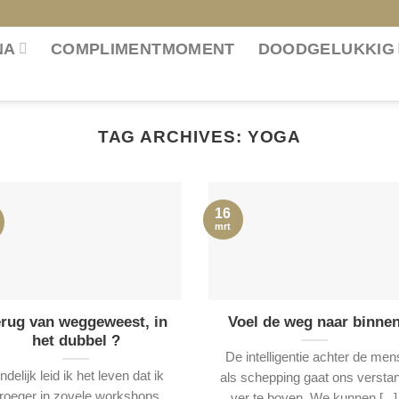
NA
COMPLIMENTMOMENT
DOODGELUKKIG
TAG ARCHIVES:
YOGA
16
mrt
rug van weggeweest, in
Voel de weg naar binne
het dubbel ?
De intelligentie achter de men
ndelijk leid ik het leven dat ik
als schepping gaat ons versta
roeger in zovele workshops
ver te boven. We kunnen [...]