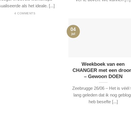
sualiseerde als het ideale. [...]
4 COMMENTS
04
jul
Weekboek van een
CHANGER met een droo
– Gewoon DOEN
Zeebrugge 26/06 – Het is véél 
lang geleden dat ik nog geblo
heb besefte [...]