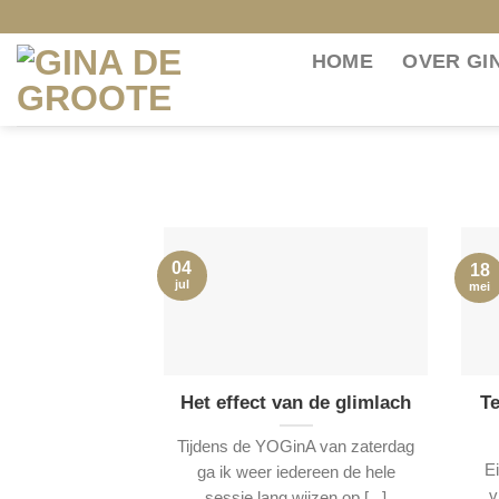
Skip
to
HOME
OVER GI
content
04
18
jul
mei
Het effect van de glimlach
Te
Tijdens de YOGinA van zaterdag
Ei
ga ik weer iedereen de hele
v
sessie lang wijzen op [...]