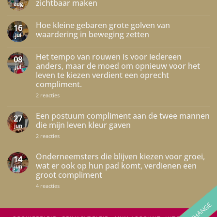
zichtbaar maken
aug
Geen
reacties
Hoe kleine gebaren grote golven van
op
16
Complimenten
waardering in beweging zetten
jul
aan
media
Geen
die
reacties
Het tempo van rouwen is voor iedereen
het
op
08
positieve
Hoe
anders, maar de moed om opnieuw voor het
jul
zichtbaar
kleine
leven te kiezen verdient een oprecht
maken
gebaren
grote
compliment.
golven
van
op
2 reacties
waardering
Het
in
tempo
beweging
van
Een postuum compliment aan de twee mannen
27
zetten
rouwen
die mijn leven kleur gaven
jun
is
voor
op
2 reacties
iedereen
Een
anders,
postuum
maar
compliment
Onderneemsters die blijven kiezen voor groei,
14
de
aan
wat er ook op hun pad komt, verdienen een
moed
jun
de
om
groot compliment
twee
opnieuw
mannen
voor
op
4 reacties
die
het
Onderneemsters
mijn
leven
die
leven
te
blijven
kleur
kiezen
kiezen
gaven
verdient
voor