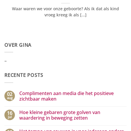
Waar waren we voor onze geboorte? Als ik dat als kind
vroeg kreeg ik als [...]
OVER GINA
–
RECENTE POSTS
Complimenten aan media die het positieve
02
aug
zichtbaar maken
Geen
reacties
Hoe kleine gebaren grote golven van
16
op
Complimenten
jul
waardering in beweging zetten
aan
media
Geen
die
reacties