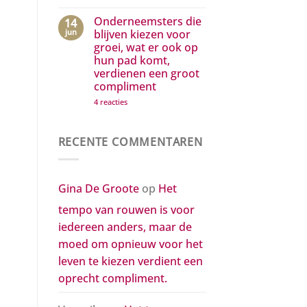
Een
om
postuum
opnieuw
compliment
Onderneemsters die
voor
14
aan
het
jun
blijven kiezen voor
de
leven
groei, wat er ook op
twee
te
mannen
kiezen
hun pad komt,
die
verdient
verdienen een groot
mijn
een
leven
oprecht
compliment
kleur
compliment.
gaven
op
4 reacties
Onderneemsters
die
blijven
kiezen
RECENTE COMMENTAREN
voor
groei,
wat
er
ook
Gina De Groote
op
Het
op
hun
tempo van rouwen is voor
pad
komt,
iedereen anders, maar de
verdienen
een
moed om opnieuw voor het
groot
compliment
leven te kiezen verdient een
oprecht compliment.