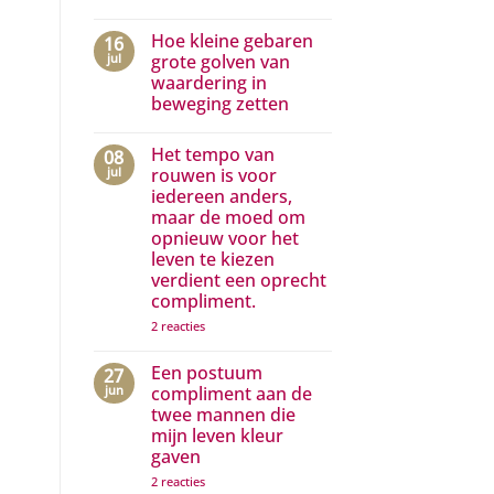
Geen
reacties
Hoe kleine gebaren
16
op
Complimenten
jul
grote golven van
aan
waardering in
media
die
beweging zetten
het
positieve
Geen
zichtbaar
reacties
Het tempo van
08
op
maken
Hoe
jul
rouwen is voor
kleine
iedereen anders,
gebaren
grote
maar de moed om
golven
opnieuw voor het
van
waardering
leven te kiezen
in
verdient een oprecht
beweging
compliment.
zetten
op
2 reacties
Het
tempo
van
Een postuum
27
rouwen
jun
compliment aan de
is
twee mannen die
voor
iedereen
mijn leven kleur
anders,
gaven
maar
de
op
2 reacties
moed