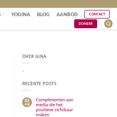
G
YOGINA
BLOG
AANBOD
CONTACT
DONEER
OVER GINA
–
RECENTE POSTS
Complimenten aan
02
aug
media die het
positieve zichtbaar
maken