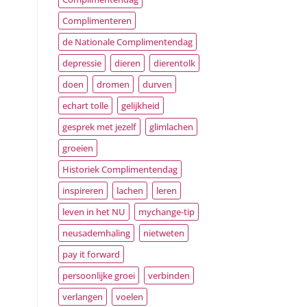
Complimenteren
de Nationale Complimentendag
depressie
dieren
dierentolk
doen
dromen
durven
echart tolle
gelijkheid
gesprek met jezelf
glimlachen
groeien
Historiek Complimentendag
inspireren
lachen
leren
leven in het NU
mychange-tip
neusademhaling
nietweten
pay it forward
persoonlijke groei
verbinden
verlangen
voelen