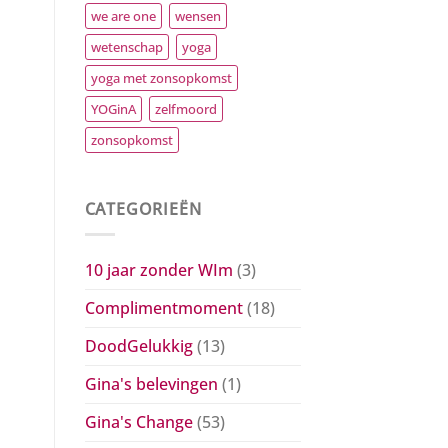
we are one
wensen
wetenschap
yoga
yoga met zonsopkomst
YOGinA
zelfmoord
zonsopkomst
CATEGORIEËN
10 jaar zonder WIm
(3)
Complimentmoment
(18)
DoodGelukkig
(13)
Gina's belevingen
(1)
Gina's Change
(53)