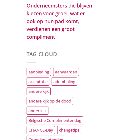
Onderneemsters die blijven
kiezen voor groei, wat er
ook op hun pad komt,
verdienen een groot
compliment
TAG CLOUD
aanbieding
aanvaarden
acceptatie
ademhaling
andere kijk
andere kijk op de dood
ander kijk
Belgische Complimentendag
CHANGE-Day
changetips
Complimentendag