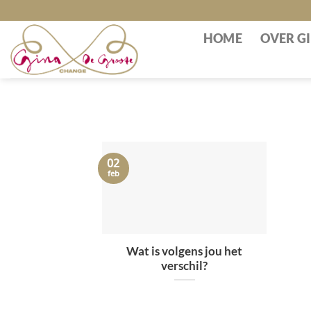
Skip
to
HOME
OVER G
content
02
feb
Wat is volgens jou het
verschil?