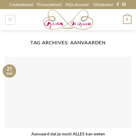
Skip
Cookiebeleid
Privacybeleid
Mijn Account
Uitchecken
to
content
0
TAG ARCHIVES:
AANVAARDEN
21
mei
Aanvaard dat je nooit ALLES kan weten