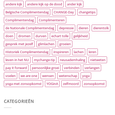
andere kijk
andere kijk op de dood
ander kijk
Belgische Complimentendag
CHANGE-Day
changetips
Complimentendag
Complimenteren
de Nationale Complimentendag
depressie
dieren
dierentolk
doen
dromen
durven
echart tolle
gelijkheid
gesprek met jezelf
glimlachen
groeien
Historiek Complimentendag
inspireren
lachen
leren
leven in het NU
mychange-tip
neusademhaling
nietweten
pay it forward
persoonlijke groei
verbinden
verlangen
voelen
we are one
wensen
wetenschap
yoga
yoga met zonsopkomst
YOGinA
zelfmoord
zonsopkomst
CATEGORIEËN