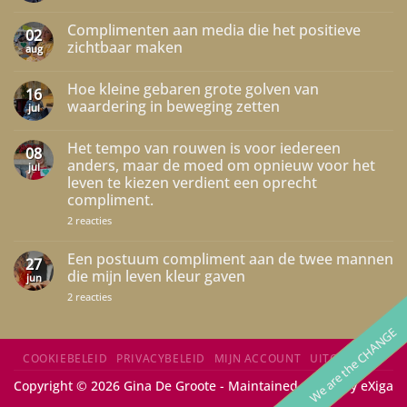
Geen
reacties
Complimenten aan media die het positieve
op
02
Niet
zichtbaar maken
aug
elke
grote
Geen
droom
reacties
Hoe kleine gebaren grote golven van
hoeft
op
16
jouw
Complimenten
waardering in beweging zetten
jul
droom
aan
te
media
Geen
zijn…
die
reacties
Het tempo van rouwen is voor iedereen
het
op
08
positieve
Hoe
anders, maar de moed om opnieuw voor het
jul
zichtbaar
kleine
leven te kiezen verdient een oprecht
maken
gebaren
grote
compliment.
golven
van
op
2 reacties
waardering
Het
in
tempo
beweging
van
Een postuum compliment aan de twee mannen
27
zetten
rouwen
die mijn leven kleur gaven
jun
is
voor
op
2 reacties
iedereen
Een
anders,
postuum
maar
We are the CHANGE
compliment
de
aan
moed
de
COOKIEBELEID
PRIVACYBELEID
MIJN ACCOUNT
UITCHECKEN
om
twee
opnieuw
mannen
Copyright © 2026 Gina De Groote - Maintained with
♥
by
eXiga
voor
die
het
mijn