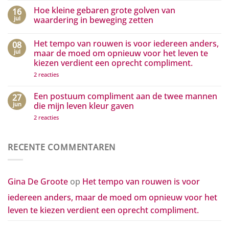
droom
reacties
Hoe kleine gebaren grote golven van
16
hoeft
op
jouw
Complimenten
jul
waardering in beweging zetten
droom
aan
te
media
Geen
zijn…
die
reacties
Het tempo van rouwen is voor iedereen anders,
08
het
op
positieve
Hoe
jul
maar de moed om opnieuw voor het leven te
zichtbaar
kleine
kiezen verdient een oprecht compliment.
maken
gebaren
grote
op
2 reacties
golven
Het
van
tempo
waardering
van
Een postuum compliment aan de twee mannen
27
in
rouwen
beweging
jun
die mijn leven kleur gaven
is
zetten
voor
op
2 reacties
iedereen
Een
anders,
postuum
maar
compliment
de
aan
RECENTE COMMENTAREN
moed
de
om
twee
opnieuw
mannen
voor
die
het
mijn
Gina De Groote
op
Het tempo van rouwen is voor
leven
leven
te
kleur
kiezen
iedereen anders, maar de moed om opnieuw voor het
gaven
verdient
een
leven te kiezen verdient een oprecht compliment.
oprecht
compliment.