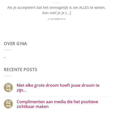
Als je accepteert dat het onmogelijk is om ALLES te weten,
dan voel je je [...]
2 COMMENTS
OVER GINA
–
RECENTE POSTS
Niet elke grote droom hoeft jouw droom te
06
aug
zijn…
Geen
reacties
Complimenten aan media die het positieve
02
op
Niet
aug
zichtbaar maken
elke
grote
Geen