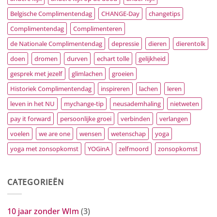
Belgische Complimentendag
CHANGE-Day
changetips
Complimentendag
Complimenteren
de Nationale Complimentendag
depressie
dieren
dierentolk
doen
dromen
durven
echart tolle
gelijkheid
gesprek met jezelf
glimlachen
groeien
Historiek Complimentendag
inspireren
lachen
leren
leven in het NU
mychange-tip
neusademhaling
nietweten
pay it forward
persoonlijke groei
verbinden
verlangen
voelen
we are one
wensen
wetenschap
yoga
yoga met zonsopkomst
YOGinA
zelfmoord
zonsopkomst
CATEGORIEËN
10 jaar zonder WIm
(3)