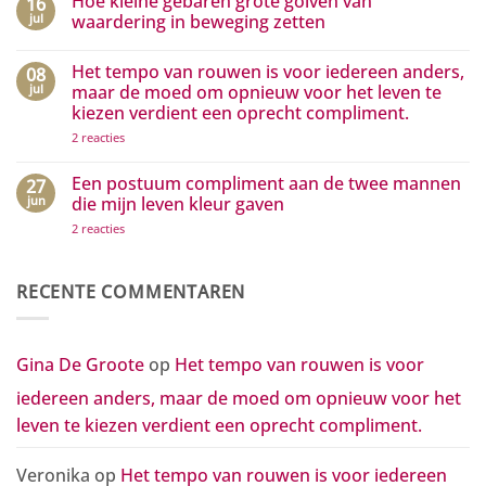
Hoe kleine gebaren grote golven van
16
hoeft
op
jouw
Complimenten
jul
waardering in beweging zetten
droom
aan
te
media
Geen
zijn…
die
reacties
Het tempo van rouwen is voor iedereen anders,
08
het
op
positieve
Hoe
jul
maar de moed om opnieuw voor het leven te
zichtbaar
kleine
kiezen verdient een oprecht compliment.
maken
gebaren
grote
op
2 reacties
golven
Het
van
tempo
waardering
van
Een postuum compliment aan de twee mannen
27
in
rouwen
beweging
jun
die mijn leven kleur gaven
is
zetten
voor
op
2 reacties
iedereen
Een
anders,
postuum
maar
compliment
de
aan
RECENTE COMMENTAREN
moed
de
om
twee
opnieuw
mannen
voor
die
het
mijn
Gina De Groote
op
Het tempo van rouwen is voor
leven
leven
te
kleur
kiezen
iedereen anders, maar de moed om opnieuw voor het
gaven
verdient
een
leven te kiezen verdient een oprecht compliment.
oprecht
compliment.
Veronika
op
Het tempo van rouwen is voor iedereen