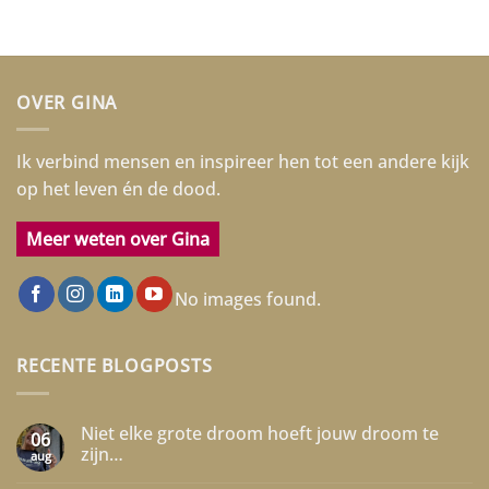
OVER GINA
Ik verbind mensen en inspireer hen tot een andere kijk
op het leven én de dood.
Meer weten over Gina
No images found.
RECENTE BLOGPOSTS
Niet elke grote droom hoeft jouw droom te
06
zijn…
aug
Geen