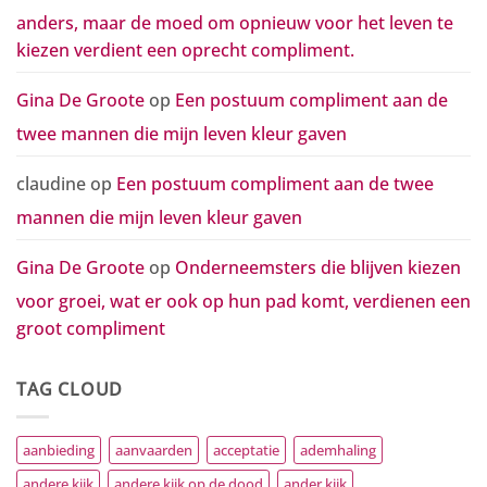
anders, maar de moed om opnieuw voor het leven te
kiezen verdient een oprecht compliment.
Gina De Groote
op
Een postuum compliment aan de
twee mannen die mijn leven kleur gaven
claudine
op
Een postuum compliment aan de twee
mannen die mijn leven kleur gaven
Gina De Groote
op
Onderneemsters die blijven kiezen
voor groei, wat er ook op hun pad komt, verdienen een
groot compliment
TAG CLOUD
aanbieding
aanvaarden
acceptatie
ademhaling
andere kijk
andere kijk op de dood
ander kijk