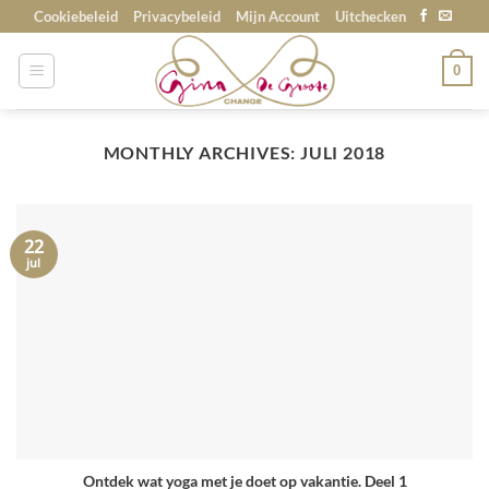
Skip
Cookiebeleid
Privacybeleid
Mijn Account
Uitchecken
to
content
0
MONTHLY ARCHIVES:
JULI 2018
22
jul
Ontdek wat yoga met je doet op vakantie. Deel 1