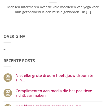
Mensen informeren over de vele voordelen van yoga voor
hun gezondheid is een missie geworden. Ik [...]
OVER GINA
–
RECENTE POSTS
Niet elke grote droom hoeft jouw droom te
06
aug
zijn…
Geen
reacties
Complimenten aan media die het positieve
02
op
Niet
aug
zichtbaar maken
elke
grote
Geen
droom
reacties