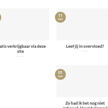
11
nov
atis verkrijgbaar via deze
Leef jij in overvloed?
site
01
nov
Zo had ik het nog niet