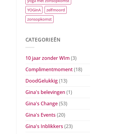
yoga met zonsopkomst
YOGinA
zelfmoord
zonsopkomst
CATEGORIEËN
10 jaar zonder WIm
(3)
Complimentmoment
(18)
DoodGelukkig
(13)
Gina's belevingen
(1)
Gina's Change
(53)
Gina's Events
(20)
Gina's Inblikkers
(23)