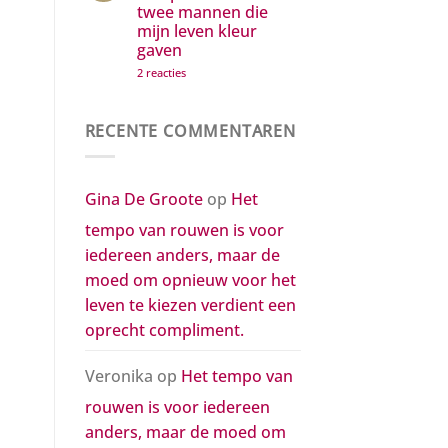
twee mannen die
voor
iedereen
mijn leven kleur
anders,
gaven
maar
de
op
2 reacties
moed
Een
om
postuum
opnieuw
compliment
voor
aan
het
RECENTE COMMENTAREN
de
leven
twee
te
mannen
kiezen
die
verdient
mijn
een
Gina De Groote
op
Het
leven
oprecht
kleur
compliment.
tempo van rouwen is voor
gaven
iedereen anders, maar de
moed om opnieuw voor het
leven te kiezen verdient een
oprecht compliment.
Veronika
op
Het tempo van
rouwen is voor iedereen
anders, maar de moed om