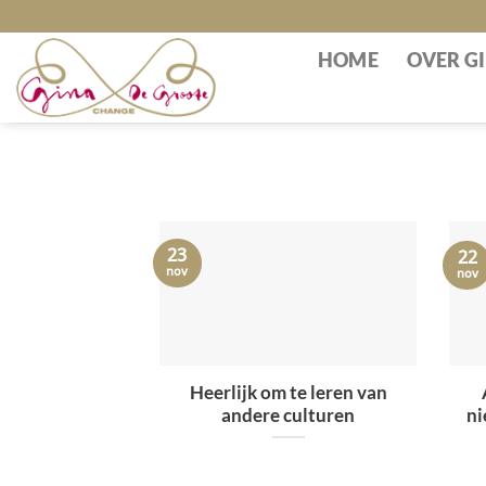
Skip
to
HOME
OVER G
content
23
22
nov
nov
Heerlijk om te leren van
andere culturen
ni