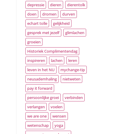
depressie
dieren
dierentolk
doen
dromen
durven
echart tolle
gelijkheid
gesprek met jezelf
glimlachen
groeien
Historiek Complimentendag
inspireren
lachen
leren
leven in het NU
mychange-tip
neusademhaling
nietweten
pay it forward
persoonlijke groei
verbinden
verlangen
voelen
we are one
wensen
wetenschap
yoga