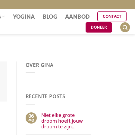
G
YOGINA
BLOG
AANBOD
CONTACT
DONEER
OVER GINA
–
RECENTE POSTS
Niet elke grote
06
aug
droom hoeft jouw
droom te zijn…
Geen