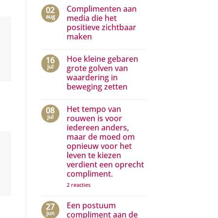
reacties
Complimenten aan
02
op
Niet
aug
media die het
elke
positieve zichtbaar
grote
droom
maken
hoeft
jouw
Geen
droom
reacties
Hoe kleine gebaren
16
op
te
Complimenten
zijn…
jul
grote golven van
aan
waardering in
media
die
beweging zetten
het
positieve
Geen
zichtbaar
reacties
Het tempo van
08
op
maken
Hoe
jul
rouwen is voor
kleine
iedereen anders,
gebaren
grote
maar de moed om
golven
opnieuw voor het
van
waardering
leven te kiezen
in
verdient een oprecht
beweging
compliment.
zetten
op
2 reacties
Het
tempo
van
Een postuum
27
rouwen
jun
compliment aan de
is