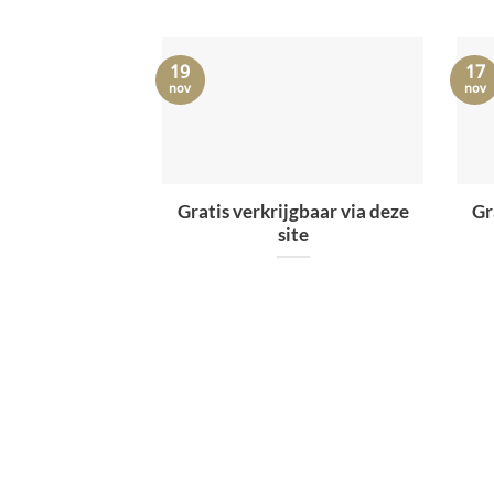
19
17
nov
nov
Gratis verkrijgbaar via deze
Gr
site