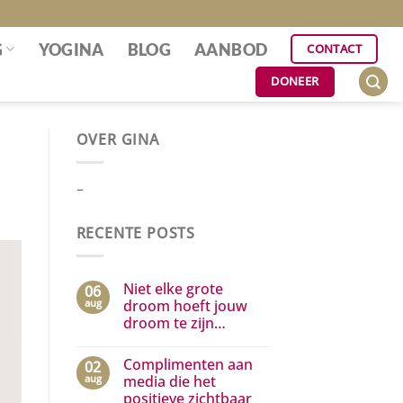
G
YOGINA
BLOG
AANBOD
CONTACT
DONEER
OVER GINA
–
RECENTE POSTS
Niet elke grote
06
aug
droom hoeft jouw
droom te zijn…
Geen
reacties
Complimenten aan
02
op
Niet
aug
media die het
elke
positieve zichtbaar
grote