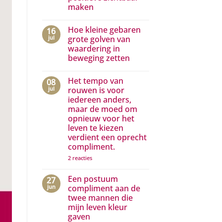
droom
maken
hoeft
jouw
Geen
droom
reacties
Hoe kleine gebaren
16
op
te
Complimenten
zijn…
jul
grote golven van
aan
waardering in
media
die
beweging zetten
het
positieve
Geen
zichtbaar
reacties
Het tempo van
08
op
maken
Hoe
jul
rouwen is voor
kleine
iedereen anders,
gebaren
grote
maar de moed om
golven
opnieuw voor het
van
waardering
leven te kiezen
in
verdient een oprecht
beweging
compliment.
zetten
op
2 reacties
Het
tempo
van
Een postuum
27
rouwen
jun
compliment aan de
is
twee mannen die
voor
iedereen
mijn leven kleur
anders,
gaven
maar
de