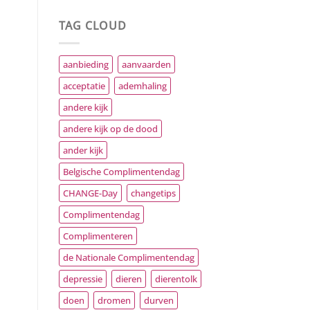
TAG CLOUD
aanbieding
aanvaarden
acceptatie
ademhaling
andere kijk
andere kijk op de dood
ander kijk
Belgische Complimentendag
CHANGE-Day
changetips
Complimentendag
Complimenteren
de Nationale Complimentendag
depressie
dieren
dierentolk
doen
dromen
durven