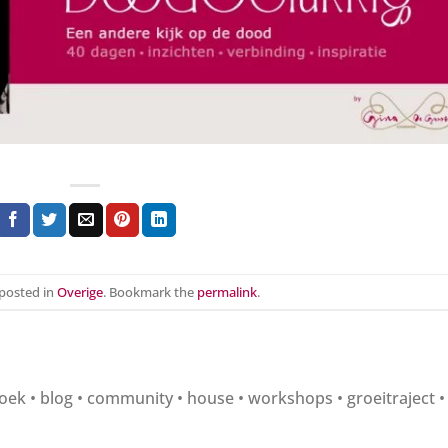
 posted in
Overige
. Bookmark the
permalink
.
k • blog • community • house • workshops • groeitraject •