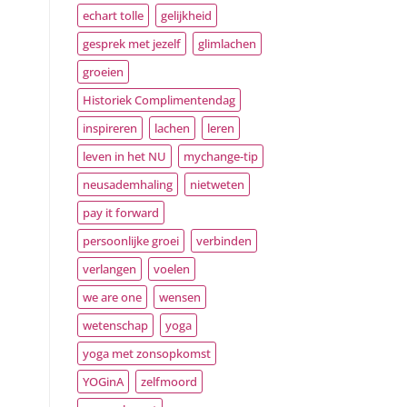
echart tolle
gelijkheid
gesprek met jezelf
glimlachen
groeien
Historiek Complimentendag
inspireren
lachen
leren
leven in het NU
mychange-tip
neusademhaling
nietweten
pay it forward
persoonlijke groei
verbinden
verlangen
voelen
we are one
wensen
wetenschap
yoga
yoga met zonsopkomst
YOGinA
zelfmoord