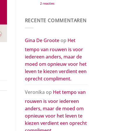
op
2 reacties
moed
Een
om
postuum
opnieuw
compliment
voor
aan
het
RECENTE COMMENTAREN
de
leven
twee
te
mannen
kiezen
die
verdient
mijn
een
Gina De Groote
op
Het
leven
oprecht
kleur
compliment.
tempo van rouwen is voor
gaven
iedereen anders, maar de
moed om opnieuw voor het
leven te kiezen verdient een
oprecht compliment.
Veronika
op
Het tempo van
rouwen is voor iedereen
anders, maar de moed om
opnieuw voor het leven te
kiezen verdient een oprecht
compliment.