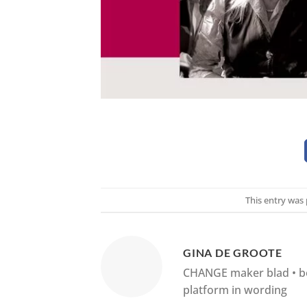
This entry was
GINA DE GROOTE
CHANGE maker blad • boe
platform in wording