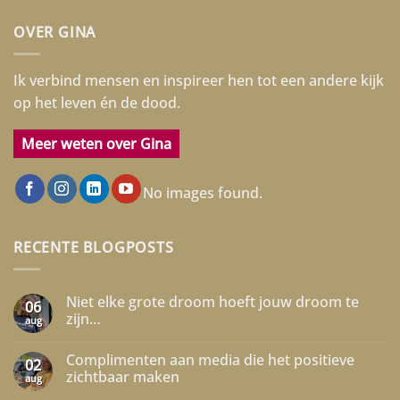
OVER GINA
Ik verbind mensen en inspireer hen tot een andere kijk
op het leven én de dood.
Meer weten over Gina
No images found.
RECENTE BLOGPOSTS
Niet elke grote droom hoeft jouw droom te
06
zijn…
aug
Geen
reacties
Complimenten aan media die het positieve
op
02
Niet
zichtbaar maken
aug
elke
grote
Geen