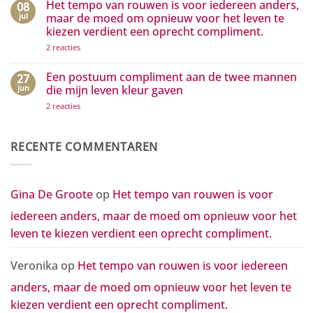
Het tempo van rouwen is voor iedereen anders,
08
het
op
positieve
Hoe
jul
maar de moed om opnieuw voor het leven te
zichtbaar
kleine
kiezen verdient een oprecht compliment.
maken
gebaren
grote
op
2 reacties
golven
Het
van
tempo
waardering
van
Een postuum compliment aan de twee mannen
27
in
rouwen
beweging
jun
die mijn leven kleur gaven
is
zetten
voor
op
2 reacties
iedereen
Een
anders,
postuum
maar
compliment
de
aan
RECENTE COMMENTAREN
moed
de
om
twee
opnieuw
mannen
voor
die
het
mijn
Gina De Groote
op
Het tempo van rouwen is voor
leven
leven
te
kleur
kiezen
iedereen anders, maar de moed om opnieuw voor het
gaven
verdient
een
leven te kiezen verdient een oprecht compliment.
oprecht
compliment.
Veronika
op
Het tempo van rouwen is voor iedereen
anders, maar de moed om opnieuw voor het leven te
kiezen verdient een oprecht compliment.