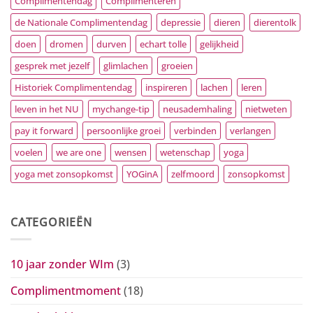
Complimentendag
Complimenteren
de Nationale Complimentendag
depressie
dieren
dierentolk
doen
dromen
durven
echart tolle
gelijkheid
gesprek met jezelf
glimlachen
groeien
Historiek Complimentendag
inspireren
lachen
leren
leven in het NU
mychange-tip
neusademhaling
nietweten
pay it forward
persoonlijke groei
verbinden
verlangen
voelen
we are one
wensen
wetenschap
yoga
yoga met zonsopkomst
YOGinA
zelfmoord
zonsopkomst
CATEGORIEËN
10 jaar zonder WIm
(3)
Complimentmoment
(18)