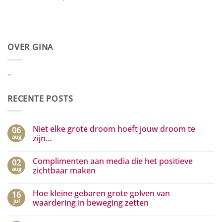
OVER GINA
–
RECENTE POSTS
Niet elke grote droom hoeft jouw droom te
06
aug
zijn…
Geen
reacties
Complimenten aan media die het positieve
02
op
Niet
aug
zichtbaar maken
elke
grote
Geen
droom
reacties
Hoe kleine gebaren grote golven van
16
hoeft
op
jouw
Complimenten
jul
waardering in beweging zetten
droom
aan
te
media
Geen
zijn…
die
reacties