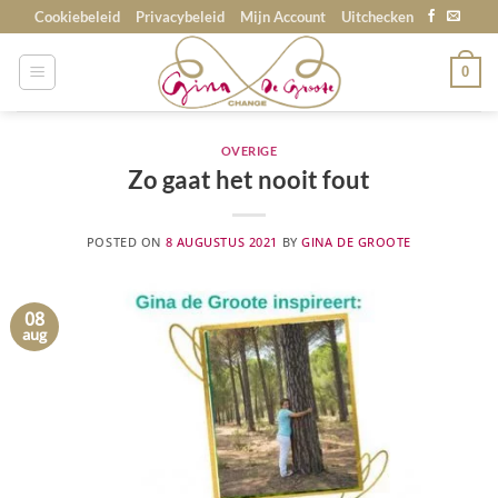
Skip
Cookiebeleid
Privacybeleid
Mijn Account
Uitchecken
to
content
0
OVERIGE
Zo gaat het nooit fout
POSTED ON
8 AUGUSTUS 2021
BY
GINA DE GROOTE
08
aug