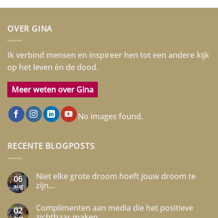
OVER GINA
Ik verbind mensen en inspireer hen tot een andere kijk
op het leven én de dood.
Meer weten over Gina
No images found.
RECENTE BLOGPOSTS
Niet elke grote droom hoeft jouw droom te
06
zijn…
aug
Geen
reacties
Complimenten aan media die het positieve
op
02
Niet
zichtbaar maken
aug