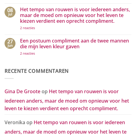
te
media
Geen
zijn…
die
reacties
Het tempo van rouwen is voor iedereen anders,
08
het
op
positieve
Hoe
jul
maar de moed om opnieuw voor het leven te
zichtbaar
kleine
kiezen verdient een oprecht compliment.
maken
gebaren
grote
op
2 reacties
golven
Het
van
tempo
waardering
van
Een postuum compliment aan de twee mannen
27
in
rouwen
beweging
jun
die mijn leven kleur gaven
is
zetten
voor
op
2 reacties
iedereen
Een
anders,
postuum
maar
compliment
de
aan
RECENTE COMMENTAREN
moed
de
om
twee
opnieuw
mannen
voor
die
het
mijn
Gina De Groote
op
Het tempo van rouwen is voor
leven
leven
te
kleur
kiezen
iedereen anders, maar de moed om opnieuw voor het
gaven
verdient
een
leven te kiezen verdient een oprecht compliment.
oprecht
compliment.
Veronika
op
Het tempo van rouwen is voor iedereen
anders, maar de moed om opnieuw voor het leven te