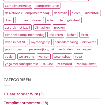
Complimentendag
Complimenteren
de Nationale Complimentendag
depressie
dieren
dierentolk
doen
dromen
durven
echart tolle
gelijkheid
gesprek met jezelf
glimlachen
groeien
Historiek Complimentendag
inspireren
lachen
leren
leven in het NU
mychange-tip
neusademhaling
nietweten
pay it forward
persoonlijke groei
verbinden
verlangen
voelen
we are one
wensen
wetenschap
yoga
yoga met zonsopkomst
YOGinA
zelfmoord
zonsopkomst
CATEGORIEËN
10 jaar zonder WIm
(3)
Complimentmoment
(18)