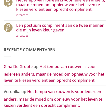
Het tempo van rouwen is voor iedereen anders,
08
het
op
positieve
Hoe
jul
maar de moed om opnieuw voor het leven te
zichtbaar
kleine
kiezen verdient een oprecht compliment.
maken
gebaren
grote
op
2 reacties
golven
Het
van
tempo
waardering
van
Een postuum compliment aan de twee mannen
27
in
rouwen
beweging
jun
die mijn leven kleur gaven
is
zetten
voor
op
2 reacties
iedereen
Een
anders,
postuum
maar
compliment
de
aan
RECENTE COMMENTAREN
moed
de
om
twee
opnieuw
mannen
voor
die
het
mijn
Gina De Groote
op
Het tempo van rouwen is voor
leven
leven
te
kleur
kiezen
iedereen anders, maar de moed om opnieuw voor het
gaven
verdient
een
leven te kiezen verdient een oprecht compliment.
oprecht
compliment.
Veronika
op
Het tempo van rouwen is voor iedereen
anders, maar de moed om opnieuw voor het leven te
kiezen verdient een oprecht compliment.