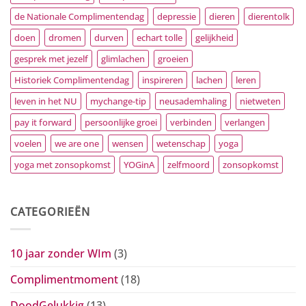
de Nationale Complimentendag
depressie
dieren
dierentolk
doen
dromen
durven
echart tolle
gelijkheid
gesprek met jezelf
glimlachen
groeien
Historiek Complimentendag
inspireren
lachen
leren
leven in het NU
mychange-tip
neusademhaling
nietweten
pay it forward
persoonlijke groei
verbinden
verlangen
voelen
we are one
wensen
wetenschap
yoga
yoga met zonsopkomst
YOGinA
zelfmoord
zonsopkomst
CATEGORIEËN
10 jaar zonder WIm
(3)
Complimentmoment
(18)
DoodGelukkig
(13)