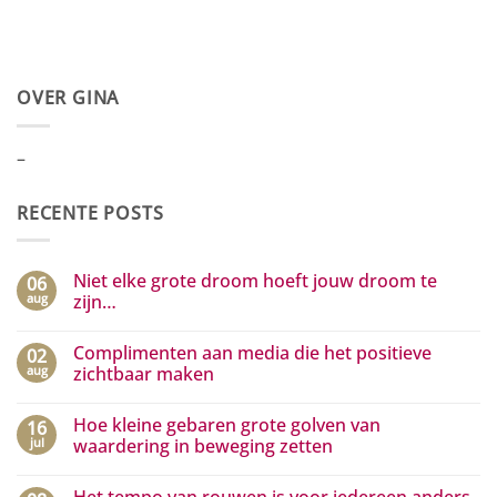
OVER GINA
–
RECENTE POSTS
Niet elke grote droom hoeft jouw droom te
06
aug
zijn…
Geen
reacties
Complimenten aan media die het positieve
02
op
Niet
aug
zichtbaar maken
elke
grote
Geen
droom
reacties
Hoe kleine gebaren grote golven van
16
hoeft
op
jouw
Complimenten
jul
waardering in beweging zetten
droom
aan
te
media
Geen
zijn…
die
reacties