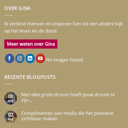
OVER GINA
Ik verbind mensen en inspireer hen tot een andere kijk
op het leven én de dood.
Meer weten over Gina
No images found.
RECENTE BLOGPOSTS
Niet elke grote droom hoeft jouw droom te
06
zijn…
aug
Geen
reacties
Complimenten aan media die het positieve
op
02
Niet
zichtbaar maken
aug
elke
grote
Geen