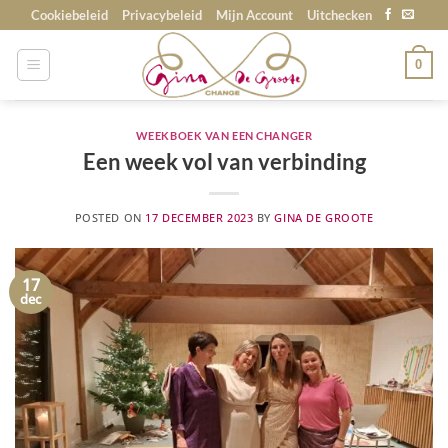
Skip
Cookiebeleid
Privacybeleid
Mijn Account
Uitchecken
to
content
0
WEEKBOEK VAN EEN CHANGER
Een week vol van verbinding
POSTED ON
17 DECEMBER 2023
BY
GINA DE GROOTE
17
dec