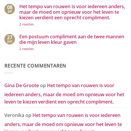
zijn…
die
reacties
Het tempo van rouwen is voor iedereen anders,
08
het
op
positieve
Hoe
jul
maar de moed om opnieuw voor het leven te
zichtbaar
kleine
kiezen verdient een oprecht compliment.
maken
gebaren
grote
op
2 reacties
golven
Het
van
tempo
waardering
van
Een postuum compliment aan de twee mannen
27
in
rouwen
beweging
jun
die mijn leven kleur gaven
is
zetten
voor
op
2 reacties
iedereen
Een
anders,
postuum
maar
compliment
de
aan
RECENTE COMMENTAREN
moed
de
om
twee
opnieuw
mannen
voor
die
het
mijn
Gina De Groote
op
Het tempo van rouwen is voor
leven
leven
te
kleur
kiezen
iedereen anders, maar de moed om opnieuw voor het
gaven
verdient
een
leven te kiezen verdient een oprecht compliment.
oprecht
compliment.
Veronika
op
Het tempo van rouwen is voor iedereen
anders, maar de moed om opnieuw voor het leven te