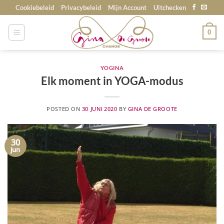
Skip
Cookiebeleid
Privacybeleid
Mijn Account
Uitchecken
to
content
0
YOGINA
Elk moment in YOGA-modus
POSTED ON
30 JUNI 2020
BY
GINA DE GROOTE
30
jun