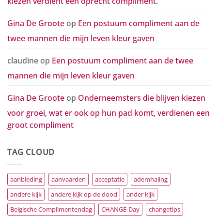
kiezen verdient een oprecht compliment.
Gina De Groote
op
Een postuum compliment aan de
twee mannen die mijn leven kleur gaven
claudine
op
Een postuum compliment aan de twee
mannen die mijn leven kleur gaven
Gina De Groote
op
Onderneemsters die blijven kiezen
voor groei, wat er ook op hun pad komt, verdienen een
groot compliment
TAG CLOUD
aanbieding
aanvaarden
acceptatie
ademhaling
andere kijk
andere kijk op de dood
ander kijk
Belgische Complimentendag
CHANGE-Day
changetips