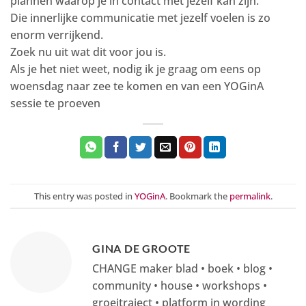
plannen waarop je in contact met jezelf kan zijn.
Die innerlijke communicatie met jezelf voelen is zo
enorm verrijkend.
Zoek nu uit wat dit voor jou is.
Als je het niet weet, nodig ik je graag om eens op
woensdag naar zee te komen en van een YOGinA
sessie te proeven
This entry was posted in
YOGinA
. Bookmark the
permalink
.
GINA DE GROOTE
CHANGE maker blad • boek • blog •
community • house • workshops •
groeitraject • platform in wording