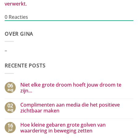
verwerkt.
0
Reacties
OVER GINA
–
RECENTE POSTS
Niet elke grote droom hoeft jouw droom te
06
aug
zijn…
Geen
reacties
Complimenten aan media die het positieve
02
op
Niet
aug
zichtbaar maken
elke
grote
Geen
droom
reacties
Hoe kleine gebaren grote golven van
16
hoeft
op
jouw
Complimenten
jul
waardering in beweging zetten
droom
aan
te
media
Geen