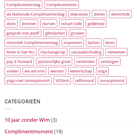
Complimentendag
Complimenteren
de Nationale Complimentendag
depressie
dieren
dierentolk
doen
dromen
durven
echart tolle
gelijkheid
gesprek met jezelf
glimlachen
groeien
Historiek Complimentendag
inspireren
lachen
leren
leven in het NU
mychange-tip
neusademhaling
nietweten
pay it forward
persoonlijke groei
verbinden
verlangen
voelen
we are one
wensen
wetenschap
yoga
yoga met zonsopkomst
YOGinA
zelfmoord
zonsopkomst
CATEGORIEËN
10 jaar zonder WIm
(3)
Complimentmoment
(18)