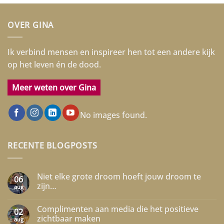
OVER GINA
Ik verbind mensen en inspireer hen tot een andere kijk
op het leven én de dood.
Meer weten over Gina
No images found.
RECENTE BLOGPOSTS
Niet elke grote droom hoeft jouw droom te
06
zijn…
aug
Geen
reacties
Complimenten aan media die het positieve
op
02
Niet
zichtbaar maken
aug
elke