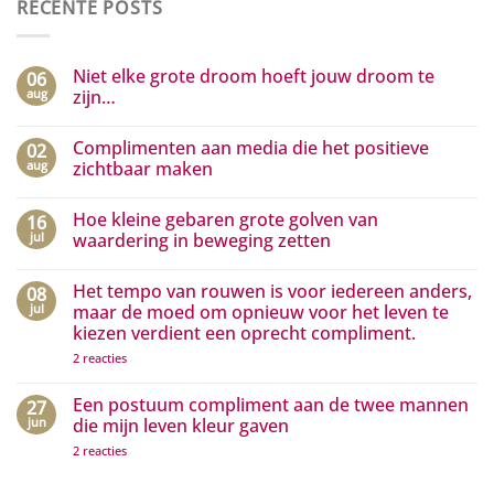
RECENTE POSTS
Niet elke grote droom hoeft jouw droom te
06
aug
zijn…
Geen
reacties
Complimenten aan media die het positieve
02
op
Niet
aug
zichtbaar maken
elke
grote
Geen
droom
reacties
Hoe kleine gebaren grote golven van
16
hoeft
op
jouw
Complimenten
jul
waardering in beweging zetten
droom
aan
te
media
Geen
zijn…
die
reacties
Het tempo van rouwen is voor iedereen anders,
08
het
op
positieve
Hoe
jul
maar de moed om opnieuw voor het leven te
zichtbaar
kleine
kiezen verdient een oprecht compliment.
maken
gebaren
grote
op
2 reacties
golven
Het
van
tempo
waardering
van
Een postuum compliment aan de twee mannen
27
in
rouwen
beweging
jun
die mijn leven kleur gaven
is
zetten
voor
op
2 reacties
iedereen
Een
anders,
postuum
maar
compliment