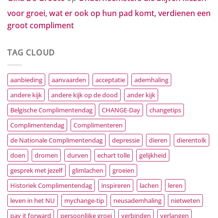
voor groei, wat er ook op hun pad komt, verdienen een
groot compliment
TAG CLOUD
aanbieding
aanvaarden
acceptatie
ademhaling
andere kijk
andere kijk op de dood
ander kijk
Belgische Complimentendag
CHANGE-Day
changetips
Complimentendag
Complimenteren
de Nationale Complimentendag
depressie
dieren
dierentolk
doen
dromen
durven
echart tolle
gelijkheid
gesprek met jezelf
glimlachen
groeien
Historiek Complimentendag
inspireren
lachen
leren
leven in het NU
mychange-tip
neusademhaling
nietweten
pay it forward
persoonlijke groei
verbinden
verlangen