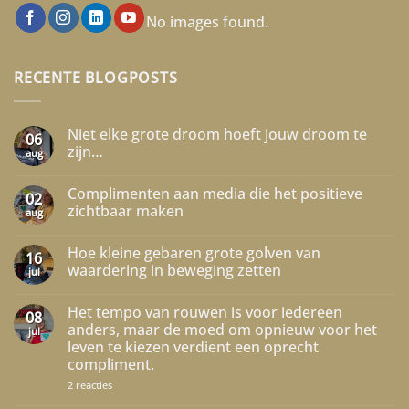
No images found.
RECENTE BLOGPOSTS
Niet elke grote droom hoeft jouw droom te
06
zijn…
aug
Geen
reacties
Complimenten aan media die het positieve
op
02
Niet
zichtbaar maken
aug
elke
grote
Geen
droom
reacties
Hoe kleine gebaren grote golven van
hoeft
op
16
jouw
Complimenten
waardering in beweging zetten
jul
droom
aan
te
media
Geen
zijn…
die
reacties
Het tempo van rouwen is voor iedereen
het
op
08
positieve
Hoe
anders, maar de moed om opnieuw voor het
jul
zichtbaar
kleine
leven te kiezen verdient een oprecht
maken
gebaren
grote
compliment.
golven
van
op
2 reacties
waardering
Het
in
tempo