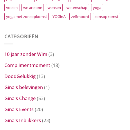
voelen
we are one
wensen
wetenschap
yoga
yoga met zonsopkomst
YOGinA
zelfmoord
zonsopkomst
CATEGORIEËN
10 jaar zonder WIm
(3)
Complimentmoment
(18)
DoodGelukkig
(13)
Gina's belevingen
(1)
Gina's Change
(53)
Gina's Events
(20)
Gina's Inblikkers
(23)