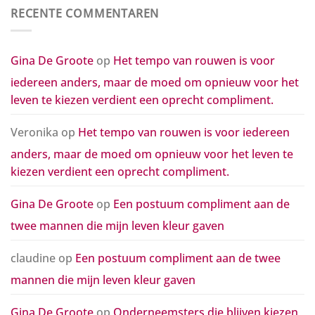
de
aan
RECENTE COMMENTAREN
moed
de
om
twee
opnieuw
mannen
voor
die
het
mijn
Gina De Groote
op
Het tempo van rouwen is voor
leven
leven
te
kleur
kiezen
iedereen anders, maar de moed om opnieuw voor het
gaven
verdient
een
leven te kiezen verdient een oprecht compliment.
oprecht
compliment.
Veronika
op
Het tempo van rouwen is voor iedereen
anders, maar de moed om opnieuw voor het leven te
kiezen verdient een oprecht compliment.
Gina De Groote
op
Een postuum compliment aan de
twee mannen die mijn leven kleur gaven
claudine
op
Een postuum compliment aan de twee
mannen die mijn leven kleur gaven
Gina De Groote
op
Onderneemsters die blijven kiezen