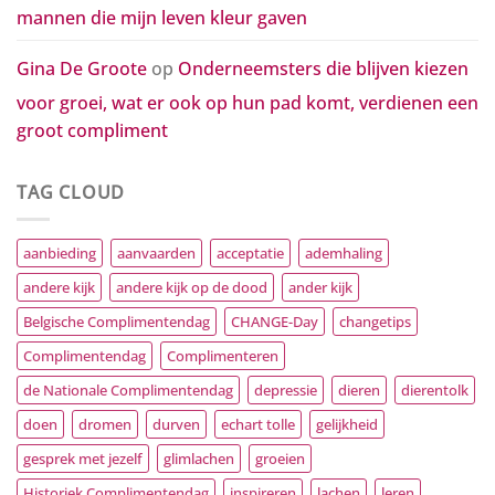
mannen die mijn leven kleur gaven
Gina De Groote
op
Onderneemsters die blijven kiezen
voor groei, wat er ook op hun pad komt, verdienen een
groot compliment
TAG CLOUD
aanbieding
aanvaarden
acceptatie
ademhaling
andere kijk
andere kijk op de dood
ander kijk
Belgische Complimentendag
CHANGE-Day
changetips
Complimentendag
Complimenteren
de Nationale Complimentendag
depressie
dieren
dierentolk
doen
dromen
durven
echart tolle
gelijkheid
gesprek met jezelf
glimlachen
groeien
Historiek Complimentendag
inspireren
lachen
leren