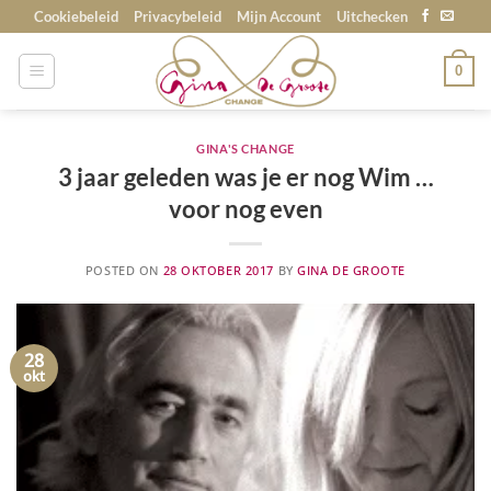
Skip
Cookiebeleid
Privacybeleid
Mijn Account
Uitchecken
to
content
0
GINA'S CHANGE
3 jaar geleden was je er nog Wim …
voor nog even
POSTED ON
28 OKTOBER 2017
BY
GINA DE GROOTE
28
okt