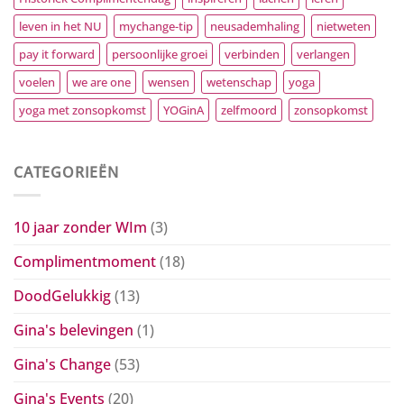
leven in het NU
mychange-tip
neusademhaling
nietweten
pay it forward
persoonlijke groei
verbinden
verlangen
voelen
we are one
wensen
wetenschap
yoga
yoga met zonsopkomst
YOGinA
zelfmoord
zonsopkomst
CATEGORIEËN
10 jaar zonder WIm
(3)
Complimentmoment
(18)
DoodGelukkig
(13)
Gina's belevingen
(1)
Gina's Change
(53)
Gina's Events
(20)