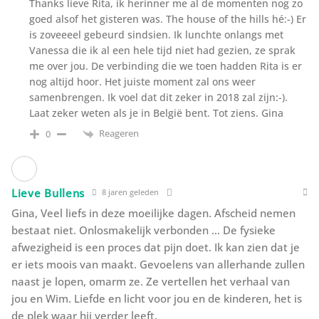
Thanks lieve Rita, ik herinner me al de momenten nog zo
goed alsof het gisteren was. The house of the hills hé:-) Er
is zoveeeel gebeurd sindsien. Ik lunchte onlangs met
Vanessa die ik al een hele tijd niet had gezien, ze sprak
me over jou. De verbinding die we toen hadden Rita is er
nog altijd hoor. Het juiste moment zal ons weer
samenbrengen. Ik voel dat dit zeker in 2018 zal zijn:-).
Laat zeker weten als je in België bent. Tot ziens. Gina
Reageren
0
Lieve Bullens
8 jaren geleden
Gina, Veel liefs in deze moeilijke dagen. Afscheid nemen
bestaat niet. Onlosmakelijk verbonden … De fysieke
afwezigheid is een proces dat pijn doet. Ik kan zien dat je
er iets moois van maakt. Gevoelens van allerhande zullen
naast je lopen, omarm ze. Ze vertellen het verhaal van
jou en Wim. Liefde en licht voor jou en de kinderen, het is
de plek waar hij verder leeft.