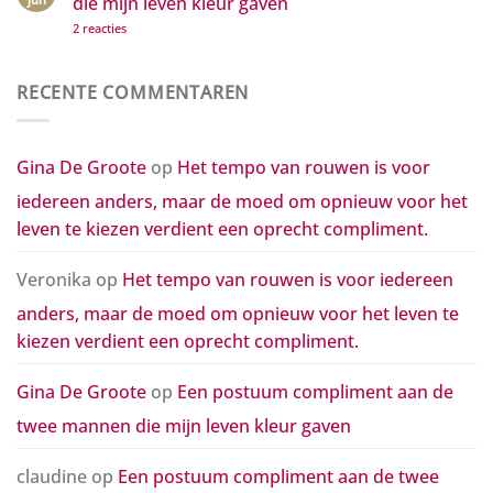
die mijn leven kleur gaven
is
zetten
voor
op
2 reacties
iedereen
Een
anders,
postuum
maar
compliment
de
aan
RECENTE COMMENTAREN
moed
de
om
twee
opnieuw
mannen
voor
die
het
mijn
Gina De Groote
op
Het tempo van rouwen is voor
leven
leven
te
kleur
kiezen
iedereen anders, maar de moed om opnieuw voor het
gaven
verdient
een
leven te kiezen verdient een oprecht compliment.
oprecht
compliment.
Veronika
op
Het tempo van rouwen is voor iedereen
anders, maar de moed om opnieuw voor het leven te
kiezen verdient een oprecht compliment.
Gina De Groote
op
Een postuum compliment aan de
twee mannen die mijn leven kleur gaven
claudine
op
Een postuum compliment aan de twee