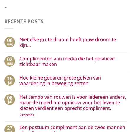
–
RECENTE POSTS
Niet elke grote droom hoeft jouw droom te
06
aug
zijn…
Geen
reacties
Complimenten aan media die het positieve
02
op
Niet
aug
zichtbaar maken
elke
grote
Geen
droom
reacties
Hoe kleine gebaren grote golven van
16
hoeft
op
jouw
Complimenten
jul
waardering in beweging zetten
droom
aan
te
media
Geen
zijn…
die
reacties
Het tempo van rouwen is voor iedereen anders,
08
het
op
positieve
Hoe
jul
maar de moed om opnieuw voor het leven te
zichtbaar
kleine
kiezen verdient een oprecht compliment.
maken
gebaren
grote
op
2 reacties
golven
Het
van
tempo
waardering
van
Een postuum compliment aan de twee mannen
27
in
rouwen
beweging
jun