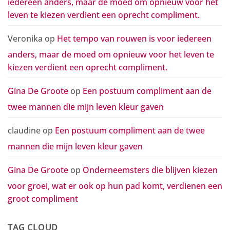
iedereen anders, maar de moed om opnieuw voor het
pad
komt,
leven te kiezen verdient een oprecht compliment.
verdienen
een
groot
compliment
Veronika
op
Het tempo van rouwen is voor iedereen
anders, maar de moed om opnieuw voor het leven te
kiezen verdient een oprecht compliment.
Gina De Groote
op
Een postuum compliment aan de
twee mannen die mijn leven kleur gaven
claudine
op
Een postuum compliment aan de twee
mannen die mijn leven kleur gaven
Gina De Groote
op
Onderneemsters die blijven kiezen
voor groei, wat er ook op hun pad komt, verdienen een
groot compliment
TAG CLOUD