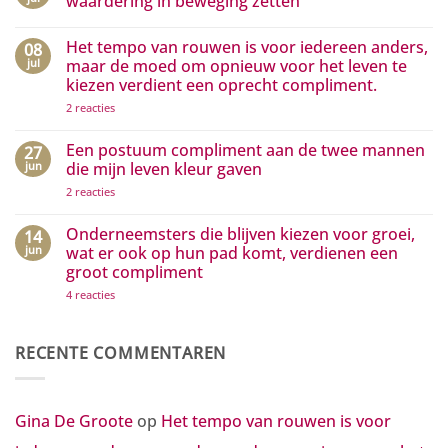
waardering in beweging zetten
aan
media
Geen
die
reacties
Het tempo van rouwen is voor iedereen anders,
08
het
op
positieve
Hoe
jul
maar de moed om opnieuw voor het leven te
zichtbaar
kleine
kiezen verdient een oprecht compliment.
maken
gebaren
grote
op
2 reacties
golven
Het
van
tempo
waardering
van
Een postuum compliment aan de twee mannen
27
in
rouwen
beweging
jun
die mijn leven kleur gaven
is
zetten
voor
op
2 reacties
iedereen
Een
anders,
postuum
maar
compliment
Onderneemsters die blijven kiezen voor groei,
14
de
aan
jun
wat er ook op hun pad komt, verdienen een
moed
de
om
groot compliment
twee
opnieuw
mannen
voor
op
4 reacties
die
het
Onderneemsters
mijn
leven
die
leven
te
blijven
kleur
kiezen
kiezen
gaven
RECENTE COMMENTAREN
verdient
voor
een
groei,
oprecht
wat
compliment.
er
ook
Gina De Groote
op
Het tempo van rouwen is voor
op
hun