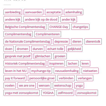
aanbieding
aanvaarden
acceptatie
ademhaling
andere kijk
andere kijk op de dood
ander kijk
Belgische Complimentendag
CHANGE-Day
changetips
Complimentendag
Complimenteren
de Nationale Complimentendag
depressie
dieren
dierentolk
doen
dromen
durven
echart tolle
gelijkheid
gesprek met jezelf
glimlachen
groeien
Historiek Complimentendag
inspireren
lachen
leren
leven in het NU
mychange-tip
neusademhaling
nietweten
pay it forward
persoonlijke groei
verbinden
verlangen
voelen
we are one
wensen
wetenschap
yoga
yoga met zonsopkomst
YOGinA
zelfmoord
zonsopkomst