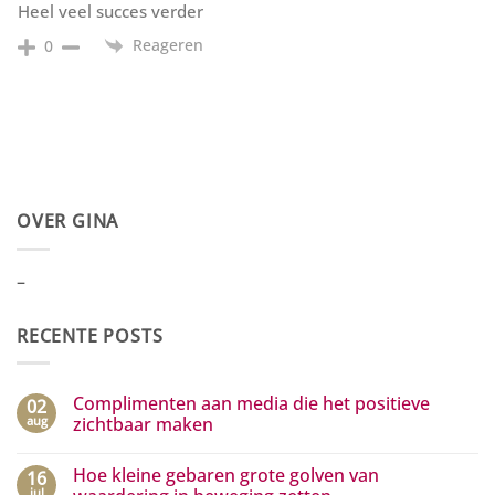
Heel veel succes verder
Reageren
0
OVER GINA
–
RECENTE POSTS
Complimenten aan media die het positieve
02
aug
zichtbaar maken
Geen
reacties
Hoe kleine gebaren grote golven van
16
op
Complimenten
jul