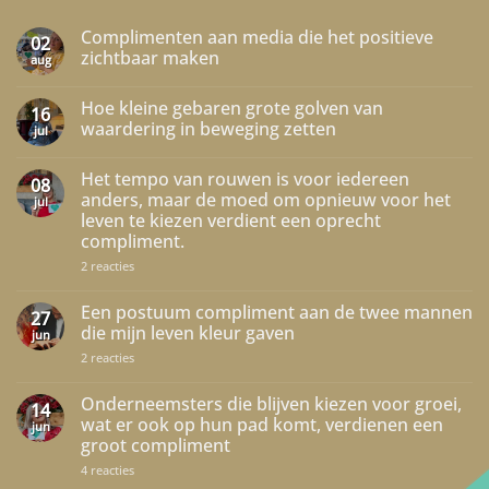
Complimenten aan media die het positieve
02
zichtbaar maken
aug
Geen
reacties
Hoe kleine gebaren grote golven van
op
16
Complimenten
waardering in beweging zetten
jul
aan
media
Geen
die
reacties
Het tempo van rouwen is voor iedereen
het
op
08
positieve
Hoe
anders, maar de moed om opnieuw voor het
jul
zichtbaar
kleine
leven te kiezen verdient een oprecht
maken
gebaren
grote
compliment.
golven
van
op
2 reacties
waardering
Het
in
tempo
beweging
van
Een postuum compliment aan de twee mannen
27
zetten
rouwen
die mijn leven kleur gaven
jun
is
voor
op
2 reacties
iedereen
Een
anders,
postuum
maar
compliment
Onderneemsters die blijven kiezen voor groei,
14
de
aan
wat er ook op hun pad komt, verdienen een
moed
jun
de
om
groot compliment
twee
opnieuw
mannen
voor
op
4 reacties
die
het
Onderneemsters
mijn