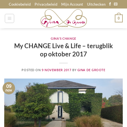
Skip
Cookiebeleid
Privacybeleid
Mijn Account
Uitchecken
to
content
0
GINA'S CHANGE
My CHANGE Live & Life – terugblik
op oktober 2017
POSTED ON
9 NOVEMBER 2017
BY
GINA DE GROOTE
09
nov