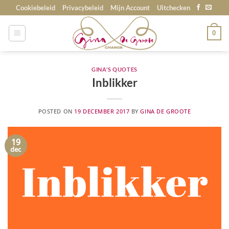
Skip
Cookiebeleid
Privacybeleid
Mijn Account
Uitchecken
to
content
0
GINA'S QUOTES
Inblikker
POSTED ON
19 DECEMBER 2017
BY
GINA DE GROOTE
19
dec