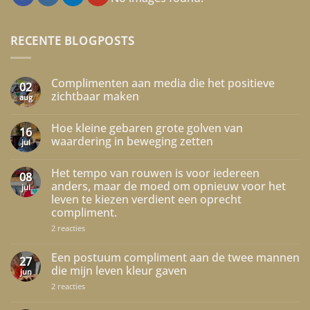
RECENTE BLOGPOSTS
Complimenten aan media die het positieve
02
zichtbaar maken
aug
Geen
reacties
Hoe kleine gebaren grote golven van
op
16
Complimenten
waardering in beweging zetten
jul
aan
media
Geen
die
reacties
Het tempo van rouwen is voor iedereen
het
op
08
positieve
Hoe
anders, maar de moed om opnieuw voor het
jul
zichtbaar
kleine
leven te kiezen verdient een oprecht
maken
gebaren
grote
compliment.
golven
van
op
2 reacties
waardering
Het
in
tempo
beweging
van
Een postuum compliment aan de twee mannen
27
zetten
rouwen
die mijn leven kleur gaven
jun
is
voor
op
2 reacties
iedereen
Een
anders,
postuum
maar