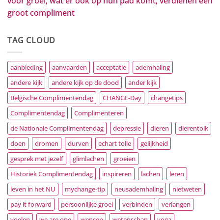
voor groei, wat er ook op hun pad komt, verdienen een
groot compliment
TAG CLOUD
aanbieding
aanvaarden
acceptatie
ademhaling
andere kijk
andere kijk op de dood
ander kijk
Belgische Complimentendag
CHANGE-Day
changetips
Complimentendag
Complimenteren
de Nationale Complimentendag
depressie
dieren
dierentolk
doen
dromen
durven
echart tolle
gelijkheid
gesprek met jezelf
glimlachen
groeien
Historiek Complimentendag
inspireren
lachen
leren
leven in het NU
mychange-tip
neusademhaling
nietweten
pay it forward
persoonlijke groei
verbinden
verlangen
voelen
we are one
wensen
wetenschap
yoga