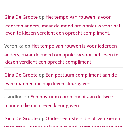
een
groei,
oprecht
wat
compliment.
er
ook
Gina De Groote
op
Het tempo van rouwen is voor
op
hun
iedereen anders, maar de moed om opnieuw voor het
pad
komt,
leven te kiezen verdient een oprecht compliment.
verdienen
een
groot
compliment
Veronika
op
Het tempo van rouwen is voor iedereen
anders, maar de moed om opnieuw voor het leven te
kiezen verdient een oprecht compliment.
Gina De Groote
op
Een postuum compliment aan de
twee mannen die mijn leven kleur gaven
claudine
op
Een postuum compliment aan de twee
mannen die mijn leven kleur gaven
Gina De Groote
op
Onderneemsters die blijven kiezen