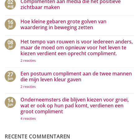
Complimenten aan media die het positieve
02
aug
zichtbaar maken
Geen
reacties
Hoe kleine gebaren grote golven van
16
op
Complimenten
jul
waardering in beweging zetten
aan
media
Geen
die
reacties
Het tempo van rouwen is voor iedereen anders,
08
het
op
positieve
Hoe
jul
maar de moed om opnieuw voor het leven te
zichtbaar
kleine
kiezen verdient een oprecht compliment.
maken
gebaren
grote
op
2 reacties
golven
Het
van
tempo
waardering
van
Een postuum compliment aan de twee mannen
27
in
rouwen
beweging
jun
die mijn leven kleur gaven
is
zetten
voor
op
2 reacties
iedereen
Een
anders,
postuum
maar
compliment
Onderneemsters die blijven kiezen voor groei,
14
de
aan
jun
wat er ook op hun pad komt, verdienen een
moed
de
om
groot compliment
twee
opnieuw
mannen
voor
op
4 reacties
die
het
Onderneemsters
mijn
leven
die
leven
te
blijven
kleur
kiezen
kiezen
gaven
RECENTE COMMENTAREN
verdient
voor