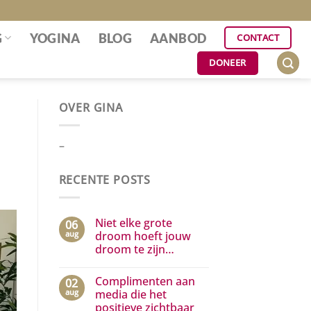
G
YOGINA
BLOG
AANBOD
CONTACT
DONEER
OVER GINA
–
RECENTE POSTS
Niet elke grote
06
aug
droom hoeft jouw
droom te zijn…
Geen
reacties
Complimenten aan
02
op
Niet
aug
media die het
elke
positieve zichtbaar
grote