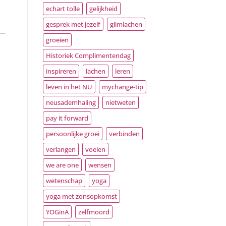
echart tolle
gelijkheid
gesprek met jezelf
glimlachen
groeien
Historiek Complimentendag
inspireren
lachen
leren
leven in het NU
mychange-tip
neusademhaling
nietweten
pay it forward
persoonlijke groei
verbinden
verlangen
voelen
we are one
wensen
wetenschap
yoga
yoga met zonsopkomst
YOGinA
zelfmoord