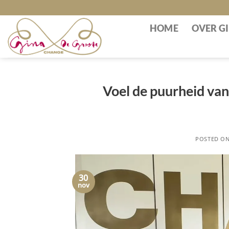
Skip
to
HOME
OVER G
content
Voel de puurheid va
POSTED O
30
nov