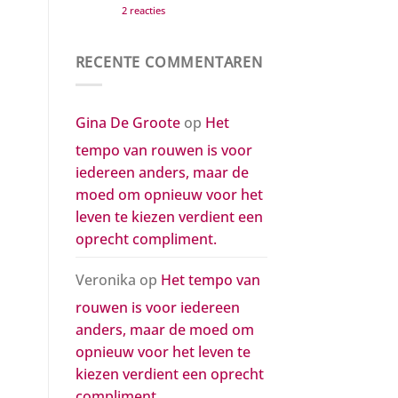
op
2 reacties
moed
Een
om
postuum
opnieuw
compliment
voor
aan
het
RECENTE COMMENTAREN
de
leven
twee
te
mannen
kiezen
die
verdient
mijn
een
Gina De Groote
op
Het
leven
oprecht
kleur
compliment.
tempo van rouwen is voor
gaven
iedereen anders, maar de
moed om opnieuw voor het
leven te kiezen verdient een
oprecht compliment.
Veronika
op
Het tempo van
rouwen is voor iedereen
anders, maar de moed om
opnieuw voor het leven te
kiezen verdient een oprecht
compliment.