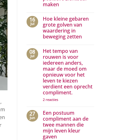
droom
maken
hoeft
jouw
Geen
droom
reacties
Hoe kleine gebaren
16
op
te
Complimenten
zijn…
jul
grote golven van
aan
waardering in
media
die
beweging zetten
het
positieve
Geen
zichtbaar
reacties
Het tempo van
08
op
maken
Hoe
jul
rouwen is voor
kleine
iedereen anders,
gebaren
grote
maar de moed om
golven
opnieuw voor het
van
waardering
leven te kiezen
in
verdient een oprecht
beweging
compliment.
zetten
op
2 reacties
,
Het
tempo
rum
van
Een postuum
27
rouwen
een
jun
compliment aan de
is
twee mannen die
voor
r
iedereen
mijn leven kleur
anders,
gaven
maar
de