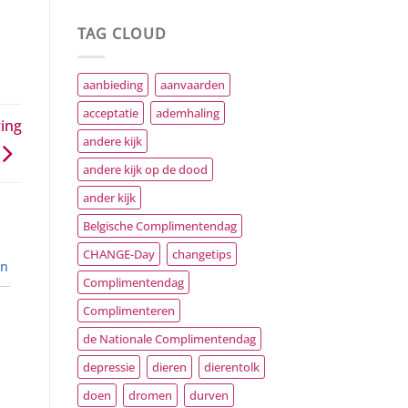
TAG CLOUD
aanbieding
aanvaarden
acceptatie
ademhaling
ing
andere kijk
andere kijk op de dood
ander kijk
Belgische Complimentendag
CHANGE-Day
changetips
en
Complimentendag
Complimenteren
de Nationale Complimentendag
depressie
dieren
dierentolk
doen
dromen
durven