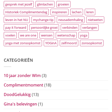
gesprek met jezelf
glimlachen
groeien
Historiek Complimentendag
inspireren
lachen
leren
leven in het NU
mychange-tip
neusademhaling
nietweten
pay it forward
persoonlijke groei
verbinden
verlangen
voelen
we are one
wensen
wetenschap
yoga
yoga met zonsopkomst
YOGinA
zelfmoord
zonsopkomst
CATEGORIEËN
10 jaar zonder WIm
(3)
Complimentmoment
(18)
DoodGelukkig
(13)
Gina's belevingen
(1)