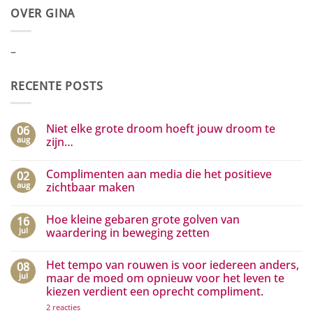
OVER GINA
–
RECENTE POSTS
Niet elke grote droom hoeft jouw droom te
06
aug
zijn…
Geen
reacties
Complimenten aan media die het positieve
02
op
Niet
aug
zichtbaar maken
elke
grote
Geen
droom
reacties
Hoe kleine gebaren grote golven van
16
hoeft
op
jouw
Complimenten
jul
waardering in beweging zetten
droom
aan
te
media
Geen
zijn…
die
reacties
Het tempo van rouwen is voor iedereen anders,
08
het
op
positieve
Hoe
jul
maar de moed om opnieuw voor het leven te
zichtbaar
kleine
kiezen verdient een oprecht compliment.
maken
gebaren
grote
op
2 reacties
golven