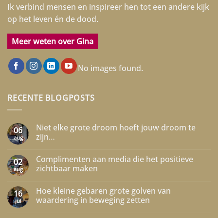
Ik verbind mensen en inspireer hen tot een andere kijk
op het leven én de dood.
Meer weten over Gina
No images found.
RECENTE BLOGPOSTS
Niet elke grote droom hoeft jouw droom te
06
zijn…
aug
Geen
reacties
Complimenten aan media die het positieve
op
02
Niet
zichtbaar maken
aug
elke
grote
Geen
droom
reacties
Hoe kleine gebaren grote golven van
hoeft
op
16
jouw
Complimenten
waardering in beweging zetten
jul
droom
aan
te
media
Geen
zijn…
die
reacties