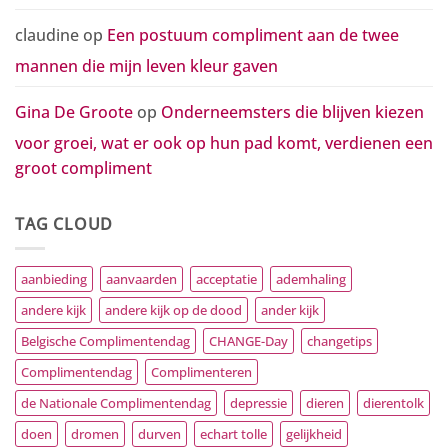
claudine
op
Een postuum compliment aan de twee
mannen die mijn leven kleur gaven
Gina De Groote
op
Onderneemsters die blijven kiezen
voor groei, wat er ook op hun pad komt, verdienen een
groot compliment
TAG CLOUD
aanbieding
aanvaarden
acceptatie
ademhaling
andere kijk
andere kijk op de dood
ander kijk
Belgische Complimentendag
CHANGE-Day
changetips
Complimentendag
Complimenteren
de Nationale Complimentendag
depressie
dieren
dierentolk
doen
dromen
durven
echart tolle
gelijkheid