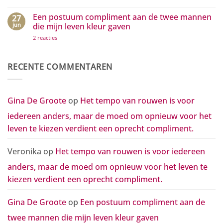
Het
van
tempo
waardering
van
Een postuum compliment aan de twee mannen
27
in
rouwen
beweging
jun
die mijn leven kleur gaven
is
zetten
voor
op
2 reacties
iedereen
Een
anders,
postuum
maar
compliment
de
aan
RECENTE COMMENTAREN
moed
de
om
twee
opnieuw
mannen
voor
die
het
mijn
Gina De Groote
op
Het tempo van rouwen is voor
leven
leven
te
kleur
kiezen
iedereen anders, maar de moed om opnieuw voor het
gaven
verdient
een
leven te kiezen verdient een oprecht compliment.
oprecht
compliment.
Veronika
op
Het tempo van rouwen is voor iedereen
anders, maar de moed om opnieuw voor het leven te
kiezen verdient een oprecht compliment.
Gina De Groote
op
Een postuum compliment aan de
twee mannen die mijn leven kleur gaven