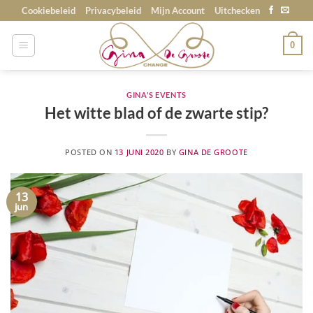
Skip
Cookiebeleid
Privacybeleid
Mijn Account
Uitchecken
to
content
0
GINA'S EVENTS
Het witte blad of de zwarte stip?
POSTED ON
13 JUNI 2020
BY
GINA DE GROOTE
13
jun