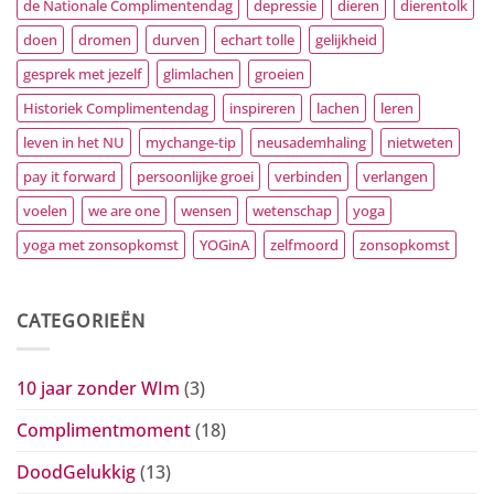
de Nationale Complimentendag
depressie
dieren
dierentolk
doen
dromen
durven
echart tolle
gelijkheid
gesprek met jezelf
glimlachen
groeien
Historiek Complimentendag
inspireren
lachen
leren
leven in het NU
mychange-tip
neusademhaling
nietweten
pay it forward
persoonlijke groei
verbinden
verlangen
voelen
we are one
wensen
wetenschap
yoga
yoga met zonsopkomst
YOGinA
zelfmoord
zonsopkomst
CATEGORIEËN
10 jaar zonder WIm
(3)
Complimentmoment
(18)
DoodGelukkig
(13)