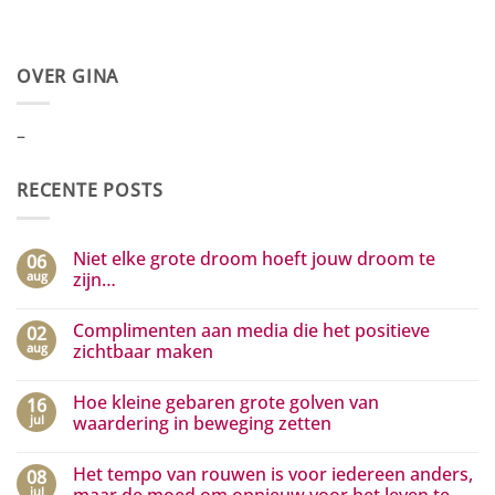
OVER GINA
–
RECENTE POSTS
Niet elke grote droom hoeft jouw droom te
06
aug
zijn…
Geen
reacties
Complimenten aan media die het positieve
02
op
Niet
aug
zichtbaar maken
elke
grote
Geen
droom
reacties
Hoe kleine gebaren grote golven van
16
hoeft
op
jouw
Complimenten
jul
waardering in beweging zetten
droom
aan
te
media
Geen
zijn…
die
reacties
Het tempo van rouwen is voor iedereen anders,
08
het
op
positieve
Hoe
jul
maar de moed om opnieuw voor het leven te