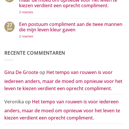
zichtbaar
kleine
kiezen verdient een oprecht compliment.
maken
gebaren
grote
op
2 reacties
golven
Het
van
tempo
waardering
van
Een postuum compliment aan de twee mannen
27
in
rouwen
beweging
jun
die mijn leven kleur gaven
is
zetten
voor
op
2 reacties
iedereen
Een
anders,
postuum
maar
compliment
de
aan
RECENTE COMMENTAREN
moed
de
om
twee
opnieuw
mannen
voor
die
het
mijn
Gina De Groote
op
Het tempo van rouwen is voor
leven
leven
te
kleur
kiezen
iedereen anders, maar de moed om opnieuw voor het
gaven
verdient
een
leven te kiezen verdient een oprecht compliment.
oprecht
compliment.
Veronika
op
Het tempo van rouwen is voor iedereen
anders, maar de moed om opnieuw voor het leven te
kiezen verdient een oprecht compliment.