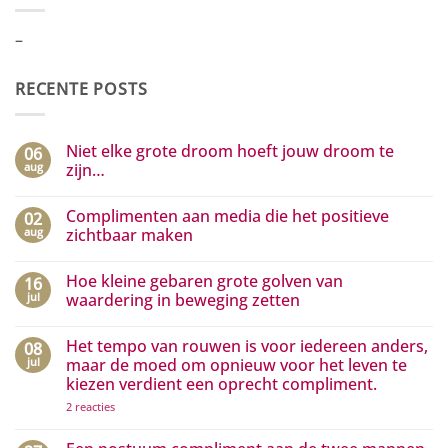
–
RECENTE POSTS
Niet elke grote droom hoeft jouw droom te
06
aug
zijn…
Geen
reacties
Complimenten aan media die het positieve
02
op
Niet
aug
zichtbaar maken
elke
grote
Geen
droom
reacties
Hoe kleine gebaren grote golven van
16
hoeft
op
jouw
Complimenten
jul
waardering in beweging zetten
droom
aan
te
media
Geen
zijn…
die
reacties
Het tempo van rouwen is voor iedereen anders,
08
het
op
positieve
Hoe
jul
maar de moed om opnieuw voor het leven te
zichtbaar
kleine
kiezen verdient een oprecht compliment.
maken
gebaren
grote
op
2 reacties
golven
Het
van
tempo
waardering
van