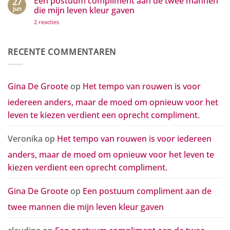
Een postuum compliment aan de twee mannen
27
in
rouwen
beweging
jun
die mijn leven kleur gaven
is
zetten
voor
op
2 reacties
iedereen
Een
anders,
postuum
maar
compliment
de
aan
RECENTE COMMENTAREN
moed
de
om
twee
opnieuw
mannen
voor
die
het
mijn
Gina De Groote
op
Het tempo van rouwen is voor
leven
leven
te
kleur
kiezen
iedereen anders, maar de moed om opnieuw voor het
gaven
verdient
een
leven te kiezen verdient een oprecht compliment.
oprecht
compliment.
Veronika
op
Het tempo van rouwen is voor iedereen
anders, maar de moed om opnieuw voor het leven te
kiezen verdient een oprecht compliment.
Gina De Groote
op
Een postuum compliment aan de
twee mannen die mijn leven kleur gaven