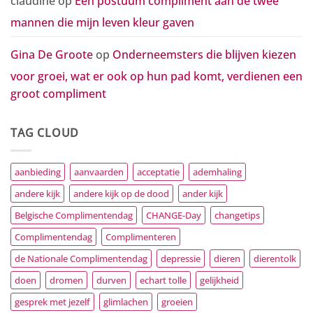
claudine
op
Een postuum compliment aan de twee
mannen die mijn leven kleur gaven
Gina De Groote
op
Onderneemsters die blijven kiezen
voor groei, wat er ook op hun pad komt, verdienen een
groot compliment
TAG CLOUD
aanbieding
aanvaarden
acceptatie
ademhaling
andere kijk
andere kijk op de dood
ander kijk
Belgische Complimentendag
CHANGE-Day
changetips
Complimentendag
Complimenteren
de Nationale Complimentendag
depressie
dieren
dierentolk
doen
dromen
durven
echart tolle
gelijkheid
gesprek met jezelf
glimlachen
groeien