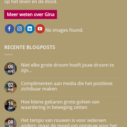
op het leven én de dood.
Meer weten over Gina
No images found.
RECENTE BLOGPOSTS
Niet elke grote droom hoeft jouw droom te
06
zijn…
aug
Geen
reacties
Complimenten aan media die het positieve
op
02
Niet
zichtbaar maken
aug
elke
grote
Geen
droom
reacties
Hoe kleine gebaren grote golven van
hoeft
op
16
jouw
Complimenten
waardering in beweging zetten
jul
droom
aan
te
media
Geen
zijn…
die
reacties
Het tempo van rouwen is voor iedereen
het
op
08
positieve
Hoe
anders, maar de moed om opnieuw voor het
jul