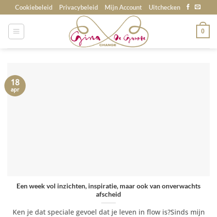
Skip
Cookiebeleid
Privacybeleid
Mijn Account
Uitchecken
to
content
0
18
apr
Een week vol inzichten, inspiratie, maar ook van onverwachts
afscheid
Ken je dat speciale gevoel dat je leven in flow is?Sinds mijn