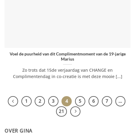
Voel de puurheid van dit Complimentmoment van de 19-jarige
Marius
Zo trots dat 15de verjaardag van CHANGE en
Complimentendag in co-creatie is met deze mooie [...]
1
2
3
4
5
6
7
…
21
OVER GINA