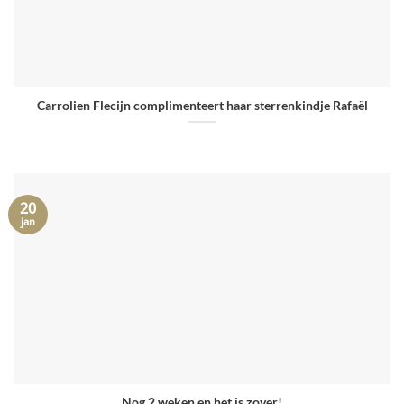
Carrolien Flecijn complimenteert haar sterrenkindje Rafaël
20
jan
Nog 2 weken en het is zover!