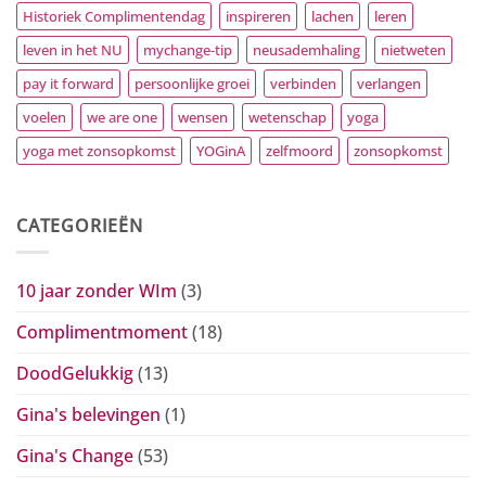
Historiek Complimentendag
inspireren
lachen
leren
leven in het NU
mychange-tip
neusademhaling
nietweten
pay it forward
persoonlijke groei
verbinden
verlangen
voelen
we are one
wensen
wetenschap
yoga
yoga met zonsopkomst
YOGinA
zelfmoord
zonsopkomst
CATEGORIEËN
10 jaar zonder WIm
(3)
Complimentmoment
(18)
DoodGelukkig
(13)
Gina's belevingen
(1)
Gina's Change
(53)