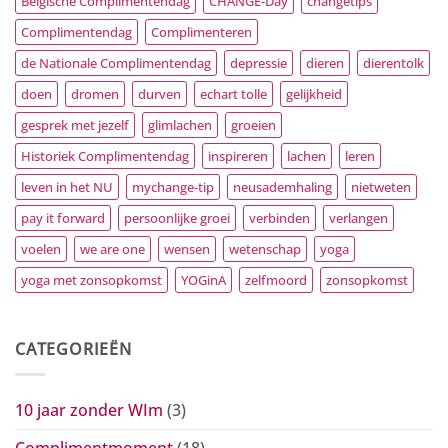
Belgische Complimentendag
CHANGE-Day
changetips
Complimentendag
Complimenteren
de Nationale Complimentendag
depressie
dieren
dierentolk
doen
dromen
durven
echart tolle
gelijkheid
gesprek met jezelf
glimlachen
groeien
Historiek Complimentendag
inspireren
lachen
leren
leven in het NU
mychange-tip
neusademhaling
nietweten
pay it forward
persoonlijke groei
verbinden
verlangen
voelen
we are one
wensen
wetenschap
yoga
yoga met zonsopkomst
YOGinA
zelfmoord
zonsopkomst
CATEGORIEËN
10 jaar zonder WIm
(3)
Complimentmoment
(18)