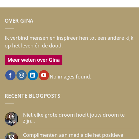
OVER GINA
Ik verbind mensen en inspireer hen tot een andere kijk
op het leven én de dood.
Meer weten over Gina
No images found.
RECENTE BLOGPOSTS
Niet elke grote droom hoeft jouw droom te
06
zijn…
aug
Geen
reacties
Complimenten aan media die het positieve
op
02