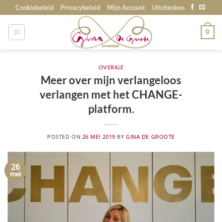
Skip
Cookiebeleid
Privacybeleid
Mijn Account
Uitchecken
to
content
0
OVERIGE
Meer over mijn verlangeloos
verlangen met het CHANGE-
platform.
POSTED ON
26 MEI 2019
BY
GINA DE GROOTE
26
mei