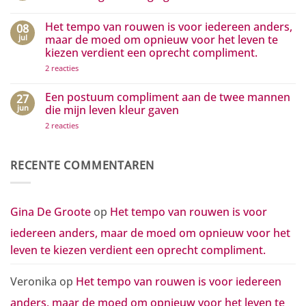
droom
aan
te
media
Geen
zijn…
die
reacties
Het tempo van rouwen is voor iedereen anders,
08
het
op
positieve
Hoe
jul
maar de moed om opnieuw voor het leven te
zichtbaar
kleine
kiezen verdient een oprecht compliment.
maken
gebaren
grote
op
2 reacties
golven
Het
van
tempo
waardering
van
Een postuum compliment aan de twee mannen
27
in
rouwen
beweging
jun
die mijn leven kleur gaven
is
zetten
voor
op
2 reacties
iedereen
Een
anders,
postuum
maar
compliment
de
aan
RECENTE COMMENTAREN
moed
de
om
twee
opnieuw
mannen
voor
die
het
mijn
Gina De Groote
op
Het tempo van rouwen is voor
leven
leven
te
kleur
kiezen
iedereen anders, maar de moed om opnieuw voor het
gaven
verdient
een
leven te kiezen verdient een oprecht compliment.
oprecht
compliment.
Veronika
op
Het tempo van rouwen is voor iedereen
anders, maar de moed om opnieuw voor het leven te