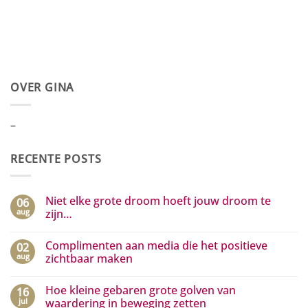
OVER GINA
–
RECENTE POSTS
Niet elke grote droom hoeft jouw droom te
06
aug
zijn…
Geen
reacties
Complimenten aan media die het positieve
02
op
Niet
aug
zichtbaar maken
elke
grote
Geen
droom
reacties
Hoe kleine gebaren grote golven van
16
hoeft
op
jouw
Complimenten
jul
waardering in beweging zetten