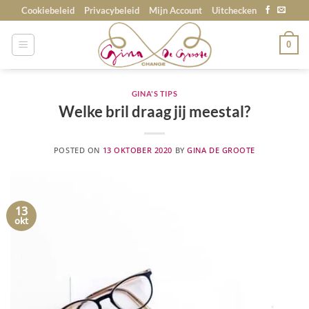
Skip
Cookiebeleid
Privacybeleid
Mijn Account
Uitchecken
to
content
0
GINA'S TIPS
Welke bril draag jij meestal?
POSTED ON
13 OKTOBER 2020
BY
GINA DE GROOTE
13
okt