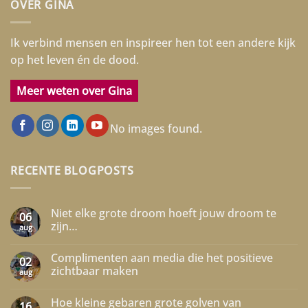
OVER GINA
Ik verbind mensen en inspireer hen tot een andere kijk
op het leven én de dood.
Meer weten over Gina
No images found.
RECENTE BLOGPOSTS
Niet elke grote droom hoeft jouw droom te
06
zijn…
aug
Geen
reacties
Complimenten aan media die het positieve
op
02
Niet
zichtbaar maken
aug
elke
grote
Geen
droom
reacties
Hoe kleine gebaren grote golven van
hoeft
op
16