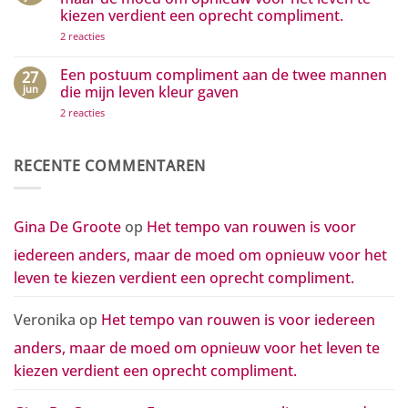
zichtbaar
kleine
kiezen verdient een oprecht compliment.
maken
gebaren
grote
op
2 reacties
golven
Het
van
tempo
waardering
van
Een postuum compliment aan de twee mannen
27
in
rouwen
beweging
jun
die mijn leven kleur gaven
is
zetten
voor
op
2 reacties
iedereen
Een
anders,
postuum
maar
compliment
de
aan
RECENTE COMMENTAREN
moed
de
om
twee
opnieuw
mannen
voor
die
het
mijn
Gina De Groote
op
Het tempo van rouwen is voor
leven
leven
te
kleur
kiezen
iedereen anders, maar de moed om opnieuw voor het
gaven
verdient
een
leven te kiezen verdient een oprecht compliment.
oprecht
compliment.
Veronika
op
Het tempo van rouwen is voor iedereen
anders, maar de moed om opnieuw voor het leven te
kiezen verdient een oprecht compliment.