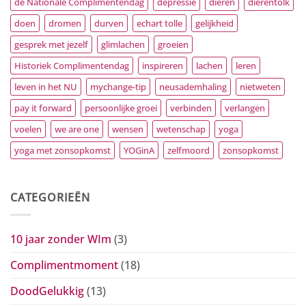
de Nationale Complimentendag
depressie
dieren
dierentolk
doen
dromen
durven
echart tolle
gelijkheid
gesprek met jezelf
glimlachen
groeien
Historiek Complimentendag
inspireren
lachen
leren
leven in het NU
mychange-tip
neusademhaling
nietweten
pay it forward
persoonlijke groei
verbinden
verlangen
voelen
we are one
wensen
wetenschap
yoga
yoga met zonsopkomst
YOGinA
zelfmoord
zonsopkomst
CATEGORIEËN
10 jaar zonder WIm
(3)
Complimentmoment
(18)
DoodGelukkig
(13)