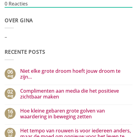
0
Reacties
OVER GINA
–
RECENTE POSTS
Niet elke grote droom hoeft jouw droom te
06
aug
zijn…
Geen
reacties
Complimenten aan media die het positieve
02
op
Niet
aug
zichtbaar maken
elke
grote
Geen
droom
reacties
Hoe kleine gebaren grote golven van
16
hoeft
op
jouw
Complimenten
jul
waardering in beweging zetten
droom
aan
te
media
Geen
zijn…
die
reacties
Het tempo van rouwen is voor iedereen anders,
08
het
op
positieve
Hoe
jul
maar de moed om opnieuw voor het leven te